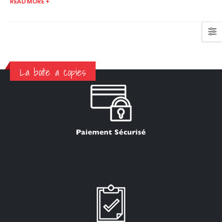
READ MORE +
La boite a copies