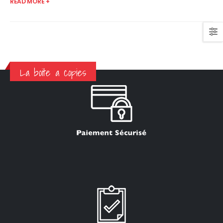
READ MORE +
La boite a copies