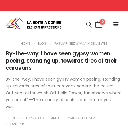
0
HOME
BLOG
FARMARI SEZNAMKA MOBILNI WEB
By-the-way, I have seen gypsy women
peeing, standing up, towards tires of their
caravans
By-the-way, I have seen gypsy women peeing, standing
up, towards tires of their caravans Adhere the couch
Out right after which Off Hello Flower, fun observe where
you are off--The country of spain. I can inform you
was...
11 JUIN 2022
CYRADOUX
FARMARI SEZNAMKA MOBILNI WEB
0 COMMENTS