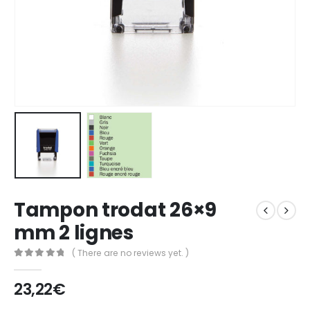
Tampon trodat 26×9
mm 2 lignes
( There are no reviews yet. )
0
out of 5
23,22
€