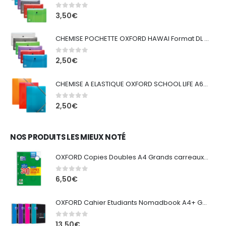
0
out of 5
3,50
€
CHEMISE POCHETTE OXFORD HAWAI Format DL - Polypropylène - Couleurs assorties
0
out of 5
2,50
€
CHEMISE A ELASTIQUE OXFORD SCHOOL LIFE A6 - Polypropylène - Translucide - Couleurs assorties
0
out of 5
2,50
€
NOS PRODUITS LES MIEUX NOTÉ
OXFORD Copies Doubles A4 Grands carreaux Seyès 300 Pages Sous Film
0
out of 5
6,50
€
OXFORD Cahier Etudiants Nomadbook A4+ Grands Carreaux Seyès 160 Pages Reliure Spirale Couverture Polypro Coloris Assortis
0
out of 5
13,50
€