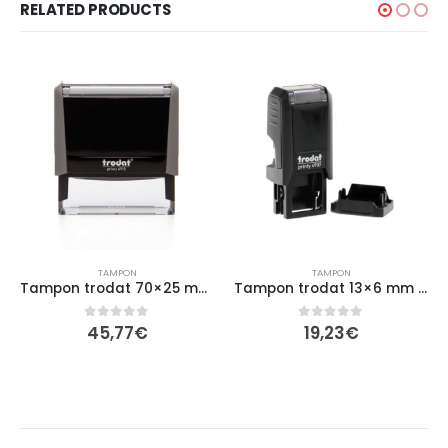
RELATED PRODUCTS
TAMPON
TAMPON
Tampon trodat 70×25 mm 6 lignes
Tampon trodat 13×6 mm 1 ligne
45,77
€
19,23
€
0
out of 5
0
out of 5