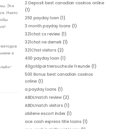
2 Deposit best canadian casinos online
ны. Эти
(1)
ся. Никто
250 payday loan
(1)
тобы
3 month payday loans
(1)
ги!
321chat cs review
(1)
321chat ne demek
(1)
 методов
321Chat visitors
(2)
анием и
400 payday loan
(1)
40goldpartnersuche.de freunde
(1)
нлайн-
500 Bonus best canadian casinos
online
(1)
a payday loans
(1)
ABDLmatch review
(2)
ABDLmatch visitors
(1)
abilene escort index
(1)
ace cash express title loans
(1)