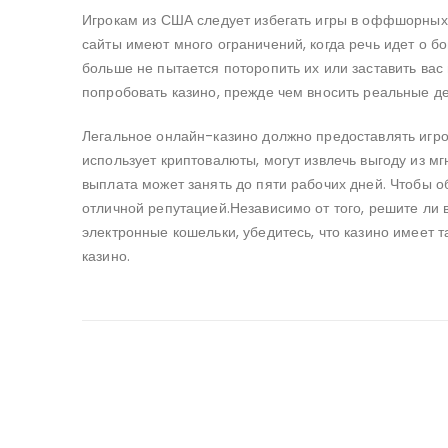
Игрокам из США следует избегать игры в оффшорных о
сайты имеют много ограничений, когда речь идет о бо
больше не пытается поторопить их или заставить вас
попробовать казино, прежде чем вносить реальные де
Легальное онлайн-казино должно предоставлять игро
использует криптовалюты, могут извлечь выгоду из 
выплата может занять до пяти рабочих дней. Чтобы о
отличной репутацией.Независимо от того, решите ли 
электронные кошельки, убедитесь, что казино имеет т
казино.