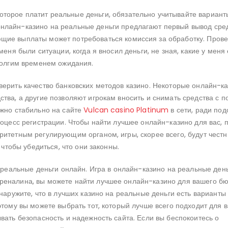
оторое платит реальные деньги, обязательно учитывайте вариан
онлайн-казино на реальные деньги предлагают первый вывод сре
Е
ющие выплаты может потребоваться комиссия за обработку. Прове
еня были ситуации, когда я вносил деньги, не зная, какие у меня 
 долгим временем ожидания.
верить качество банковских методов казино. Некоторые онлайн-к
ства, а другие позволяют игрокам вносить и снимать средства с
ожно стабильно на сайте
Vulcan casino Platinum
в сети, ради под
роцесс регистрации. Чтобы найти лучшее онлайн-казино для вас, 
ритетным регулирующим органом, игры, скорее всего, будут чест
 чтобы убедиться, что они законны.
а реальные деньги онлайн. Игра в онлайн-казино на реальные ден
реналина, вы можете найти лучшее онлайн-казино для вашего бю
наружите, что в лучших казино на реальные деньги есть варианты
этому вы можете выбрать тот, который лучше всего подходит для 
вать безопасность и надежность сайта. Если вы беспокоитесь о