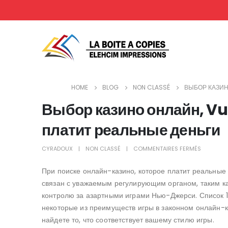
HOME
BLOG
NON CLASSÉ
ВЫБОР КАЗИН
Выбор казино онлайн, Vu
платит реальные деньги
SUR
CYRADOUX
NON CLASSÉ
COMMENTAIRES FERMÉS
ВЫБОР
При поиске онлайн-казино, которое платит реальные
КАЗИНО
связан с уважаемым регулирующим органом, таким ка
ОНЛАЙН,
контролю за азартными играми Нью-Джерси. Список 1
VULCAN
некоторые из преимуществ игры в законном онлайн-
CASINO
найдете то, что соответствует вашему стилю игры.
PLATINUM