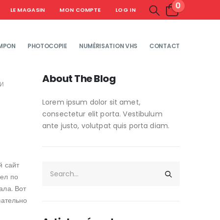
0
LE MAGASIN
MON COMPTE
LOG IN
MPON
PHOTOCOPIE
NUMÉRISATION VHS
CONTACT
About The Blog
ГИ
Lorem ipsum dolor sit amet,
consectetur elit porta. Vestibulum
ante justo, volutpat quis porta diam.
й сайт
ел по
ала. Вот
зательно