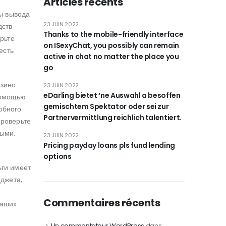
Articles récents
ты вывода
23 JUIN 2022
дств
Thanks to the mobile-friendly interface
рьте
on ISexyChat, you possibly can remain
есть
active in chat no matter the place you
go
азино
23 JUIN 2022
eDarling bietet ‘ne Auswahl a besoffen
 помощью
gemischtem Spektator oder sei zur
обного
Partnervermittlung reichlich talentiert.
проверьте
ными.
23 JUIN 2022
Pricing payday loans pls fund lending
options
ьги имеет
джета,
Commentaires récents
ваших
Un commentateur WordPress
dans