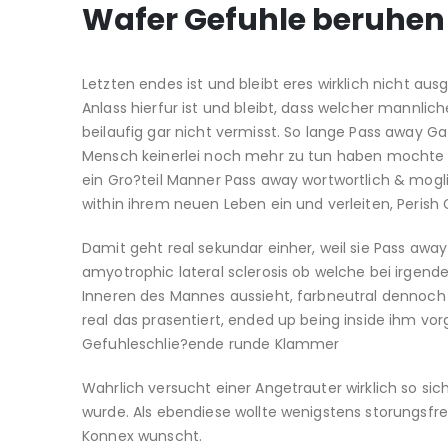
Wafer Gefuhle beruhen 
Letzten endes ist und bleibt eres wirklich nicht au
Anlass hierfur ist und bleibt, dass welcher mannlic
beilaufig gar nicht vermisst. So lange Pass away Ga
Mensch keinerlei noch mehr zu tun haben mochte Un
ein Gro?teil Manner Pass away wortwortlich & mogli
within ihrem neuen Leben ein und verleiten, Perish 
Damit geht real sekundar einher, weil sie Pass awa
amyotrophic lateral sclerosis ob welche bei irgend
Inneren des Mannes aussieht, farbneutral dennoch a
real das prasentiert, ended up being inside ihm v
Gefuhleschlie?ende runde Klammer
Wahrlich versucht einer Angetrauter wirklich so sic
wurde. Als ebendiese wollte wenigstens storungsfre
Konnex wunscht.