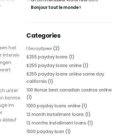
r
Bonjour tout le monde !
Categories
sen hat
! Без рубрики
(2)
 intensiv
$255 payday loans
(1)
ingen.
$255 payday loans online
(1)
nwart
$255 payday loans online same day
california
(1)
100 Bonus best canadian casinos online
uch unter
(1)
an konnte
euge im
1000 payday loans online
(1)
er
12 month installment loans
(1)
s Ablauf
12 months installment loans
(1)
1500 payday loan
(1)