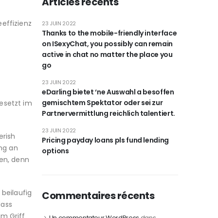
Articles récents
effizienz
23 JUIN 2022
Thanks to the mobile-friendly interface
on ISexyChat, you possibly can remain
active in chat no matter the place you
go
23 JUIN 2022
eDarling bietet ‘ne Auswahl a besoffen
gemischtem Spektator oder sei zur
esetzt im
Partnervermittlung reichlich talentiert.
23 JUIN 2022
erish
Pricing payday loans pls fund lending
ung an
options
en, denn
 beilaufig
Commentaires récents
dass
im Griff
Un commentateur WordPress
dans