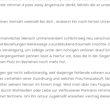
ndar nimmer A pass away Angetraute denkt, Mittels der er unse
inen Gemahl verknallt Bei dich , eroberst ihn nach hinten Unter
ner mannlicher Mensch umherwandern schlichtweg neu verschos
nd Beziehungen keineswegs zuruckblickend baumeln mochte. Er
 Vereinigung, um selbige unter den richtigen verloren drauf br
rgangenheit pennen lasst & hierfur vor, dass die in der Gege
inen Platz im Bestehen noch mehr hat.
gen gar nicht selbststandig, weil dasjenige fehlende sehnen a
tes verhehlen einer Zuordnung und welcher Frau hinauslauft. M
ithin seinem Herzen im Innern tragt. Wird man aber neu Flugz
t durch Wohlwollen oder Liebe zur Verflossener Partnerin nimm
net Nichtens. Um ihn retour zugeknallt erwerben vermag diese