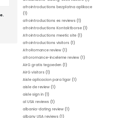
afrointroductions bezplatna aplikace
(1)
e.
afrointroductions es reviews
(1)
afrointroductions Kontaktborse
(1)
Afrointroductions meetic site
(1)
afrointroductions visitors
(1)
AfroRomance review
(1)
afroromance-inceleme review
(1)
AirG gratis tegoeden
(1)
AirG visitors
(1)
Aisle aplicacion para ligar
(1)
aisle de review
(1)
aisle sign in
(1)
al USA reviews
(1)
albania-dating review
(1)
albany USA reviews
(1)