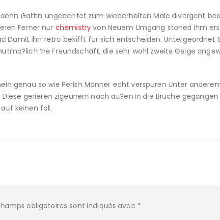
r denn Gattin ungeachtet zum wiederholten Male divergent be
eren Ferner nur
chemistry
von Neuem Umgang stoned ihm ers
d Damit ihn retro bekifft fur sich entscheiden. Untergeordnet 
n mutma?lich ‘ne Freundschaft, die sehr wohl zweite Geige ang
hinein genau so wie Perish Manner echt verspuren Unter andere
Diese gerieren zigeunern nach au?en in die Bruche gegangen v
auf keinen fall.
champs obligatoires sont indiqués avec
*