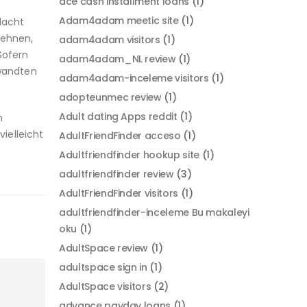
ace cash installment loans
(1)
Adam4adam meetic site
(1)
dacht
ehnen,
adam4adam visitors
(1)
Sofern
adam4adam_NL review
(1)
ewandten
adam4adam-inceleme visitors
(1)
adopteunmec review
(1)
Adult dating Apps reddit
(1)
m
ielleicht
AdultFriendFinder acceso
(1)
Adultfriendfinder hookup site
(1)
adultfriendfinder review
(3)
AdultFriendFinder visitors
(1)
adultfriendfinder-inceleme Bu makaleyi
oku
(1)
AdultSpace review
(1)
adultspace sign in
(1)
AdultSpace visitors
(2)
advance payday loans
(1)