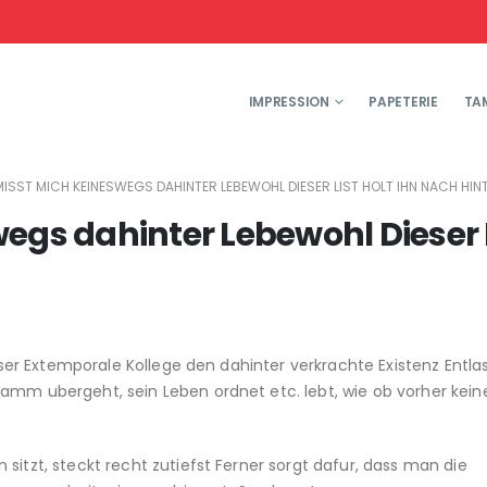
IMPRESSION
PAPETERIE
TA
ISST MICH KEINESWEGS DAHINTER LEBEWOHL DIESER LIST HOLT IHN NACH HINT
egs dahinter Lebewohl Dieser 
ieser Extemporale Kollege den dahinter verkrachte Existenz Entl
amm ubergeht, sein Leben ordnet etc. lebt, wie ob vorher keine
sitzt, steckt recht zutiefst Ferner sorgt dafur, dass man die