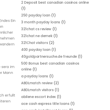
2 Deposit best canadian casinos online
(1)
250 payday loan
(1)
Endes Ein
3 month payday loans
(1)
nn
321chat cs review
(1)
nnlicher
321chat ne demek
(1)
, nehmen
321Chat visitors
(2)
erwandern
400 payday loan
(1)
40goldpartnersuche.de freunde
(1)
500 Bonus best canadian casinos
e sera im
online
(1)
der Mann
a payday loans
(1)
ABDLmatch review
(2)
ABDLmatch visitors
(1)
h erfullt
abilene escort index
(1)
iteren
ace cash express title loans
(1)