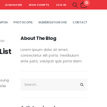
0
LE MAGASIN
MON COMPTE
LOG IN
MPON
PHOTOCOPIE
NUMÉRISATION VHS
CONTACT
About The Blog
EN!
List
Lorem ipsum dolor sit amet,
consectetur elit porta. Vestibulum
ante justo, volutpat quis porta diam.
assung
rlei