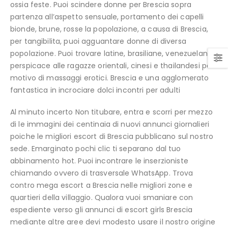
ossia feste. Puoi scindere donne per Brescia sopra
partenza all’aspetto sensuale, portamento dei capelli
bionde, brune, rosse la popolazione, a causa di Brescia,
per tangibilita, puoi agguantare donne di diversa
popolazione. Puoi trovare latine, brasiliane, venezuelane.
perspicace alle ragazze orientali, cinesi e thailandesi per
motivo di massaggi erotici.
Brescia e una agglomerato
fantastica in incrociare dolci incontri per adulti
Al minuto incerto Non titubare, entra e scorri per mezzo
di le immagini dei centinaia di nuovi annunci giornalieri
poiche le migliori escort di Brescia pubblicano sul nostro
sede. Emarginato pochi clic ti separano dal tuo
abbinamento hot. Puoi incontrare le inserzioniste
chiamando ovvero di trasversale WhatsApp. Trova
contro mega escort a Brescia nelle migliori zone e
quartieri della villaggio. Qualora vuoi smaniare con
espediente verso gli annunci di escort girls Brescia
mediante altre aree devi modesto usare il nostro origine