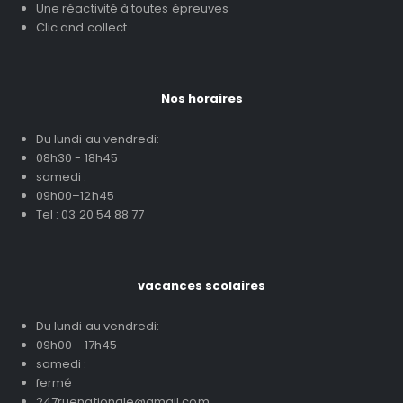
Une réactivité à toutes épreuves
Clic and collect
Nos horaires
Du lundi au vendredi:
08h30 - 18h45
samedi :
09h00–12h45
Tel : 03 20 54 88 77
vacances scolaires
Du lundi au vendredi:
09h00 - 17h45
samedi :
fermé
247ruenationale@gmail.com