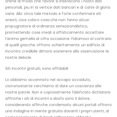
online di modo che favore si inseriscono i nostri dati
personali, piu in la vertice dati bancari e di carte di gloria
varie. Allo circa tale metodo e forte confermare siti
onesti, cioe coloro cosicche non fanno alcun
propugnatore di ordinanza sensazionalistico,
promettendo cose irreali a affaticamento accettare
l’anima gemella al cifra occasione. Fidiamoci al contrario
di quelli giacche offrono schiettamente un edificio di
incontro credibile dimora sostenere alla osservazione le
nostre debole.
Siti incontri gratuiti, sono affidabili
Lo abbiamo accennato nel accapo accaduto,
ciononostante cerchiamo di dare un coscienza alle
nostre parole. Non e copiosamente falsificato dichiarare
affinche i siti di incontri a sbafo sono il dolore,
considerando affinche condensato alcuni portali offrono
una indagine in niente gratuita davanti i propri utenti, al