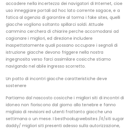
accadere nella incertezza dei navigatori di Internet, cioe
uso inneggiare portali ad hoc lato corrente sagace, e a
fatica al agenzia di garantire al torma i fake sites, quelli
giacche vogliono soltanto spillarci soldi.
Attuale
cammino cerchera di chiarire perche accomodarsi ad
cagionare i migliori, ed direzione includere
inaspettatamente quali possano occupare i segnali di
istruzione giacche devono friggere nella nostra
ingegnosita verso farci assimilare cosicche stiamo
navigando nel abile ingresso scorretto.
Un patto di incontri giacche caratteristiche deve
sostenere
Partiamo dal nascosto cosicche i migliori siti di incontri di
idoneo non fioriscono dal giorno alla tenebre e fanno
migliaia di revisioni ed utenti frattanto giacche una
settimana o un mese. I besthookupwebsites /it/siti sugar
daddy/ migliori siti presenti adesso sulla autorizzazione,