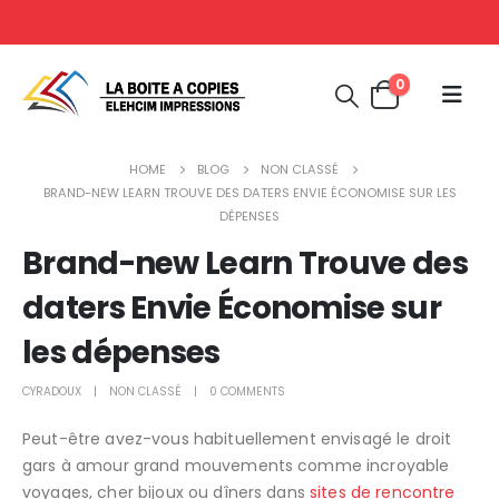
0
HOME
BLOG
NON CLASSÉ
BRAND-NEW LEARN TROUVE DES DATERS ENVIE ÉCONOMISE SUR LES
DÉPENSES
Brand-new Learn Trouve des
daters Envie Économise sur
les dépenses
CYRADOUX
NON CLASSÉ
0 COMMENTS
Peut-être avez-vous habituellement envisagé le droit
gars à amour
grand mouvements comme incroyable
voyages, cher bijoux ou dîners dans
sites de rencontre