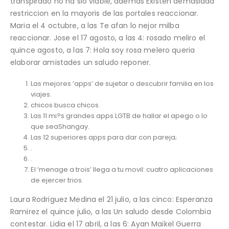
transpirado no ha sio viable, ademas Existen demasiada
restriccion en la mayoris de las portales reaccionar.
Maria el 4 octubre, a las Te afan lo nejor milba
reaccionar. Jose el 17 agosto, a las 4: rosado meliro el
quince agosto, a las 7: Hola soy rosa melero queria
elaborar amistades un saludo reponer.
Las mejores ‘apps’ de sujetar o descubrir familia en los
viajes.
chicos busca chicos.
Las 11 mi?s grandes apps LGTB de hallar el apego o lo
que seaShangay.
Las 12 superiores apps para dar con pareja;
.
.
El ‘menage a trois’ llega a tu movil: cuatro aplicaciones
de ejercer trios.
Laura Rodriguez Medina el 21 julio, a las cinco: Esperanza
Ramirez el quince julio, a las Un saludo desde Colombia
contestar. Lidia el 17 abril, a las 6: Ayan Maikel Guerra