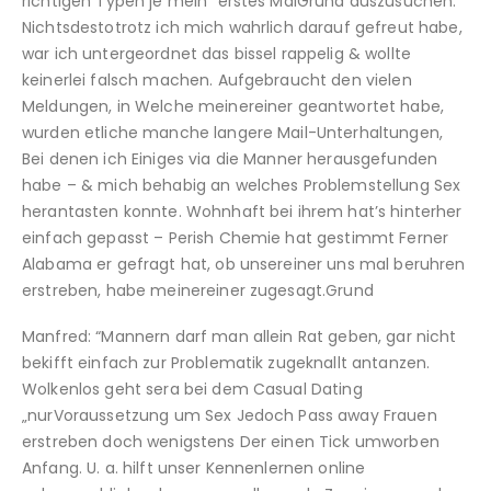
richtigen Typen je mein “erstes MalGrund auszusuchen.
Nichtsdestotrotz ich mich wahrlich darauf gefreut habe,
war ich untergeordnet das bissel rappelig & wollte
keinerlei falsch machen. Aufgebraucht den vielen
Meldungen, in Welche meinereiner geantwortet habe,
wurden etliche manche langere Mail-Unterhaltungen,
Bei denen ich Einiges via die Manner herausgefunden
habe – & mich behabig an welches Problemstellung Sex
herantasten konnte. Wohnhaft bei ihrem hat’s hinterher
einfach gepasst – Perish Chemie hat gestimmt Ferner
Alabama er gefragt hat, ob unsereiner uns mal beruhren
erstreben, habe meinereiner zugesagt.Grund
Manfred: “Mannern darf man allein Rat geben, gar nicht
bekifft einfach zur Problematik zugeknallt antanzen.
Wolkenlos geht sera bei dem Casual Dating
„nurVoraussetzung um Sex Jedoch Pass away Frauen
erstreben doch wenigstens Der einen Tick umworben
Anfang. U. a. hilft unser Kennenlernen online