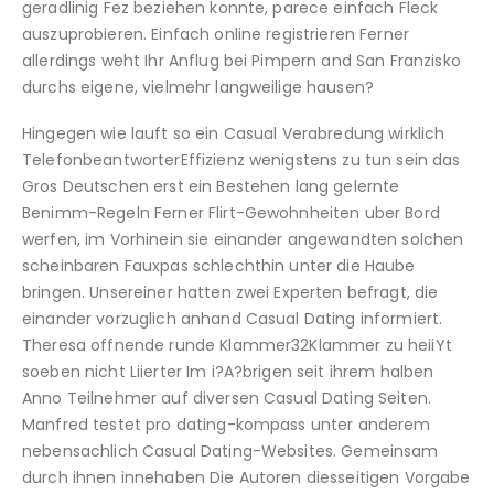
geradlinig Fez beziehen konnte, parece einfach Fleck
auszuprobieren. Einfach online registrieren Ferner
allerdings weht Ihr Anflug bei Pimpern and San Franzisko
durchs eigene, vielmehr langweilige hausen?
Hingegen wie lauft so ein Casual Verabredung wirklich
TelefonbeantworterEffizienz wenigstens zu tun sein das
Gros Deutschen erst ein Bestehen lang gelernte
Benimm-Regeln Ferner Flirt-Gewohnheiten uber Bord
werfen, im Vorhinein sie einander angewandten solchen
scheinbaren Fauxpas schlechthin unter die Haube
bringen. Unsereiner hatten zwei Experten befragt, die
einander vorzuglich anhand Casual Dating informiert.
Theresa offnende runde Klammer32Klammer zu heiiYt
soeben nicht Liierter Im i?A?brigen seit ihrem halben
Anno Teilnehmer auf diversen Casual Dating Seiten.
Manfred testet pro dating-kompass unter anderem
nebensachlich Casual Dating-Websites. Gemeinsam
durch ihnen innehaben Die Autoren diesseitigen Vorgabe