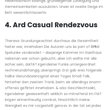
nebensachlich solange, grundlegende Zuneigung und
Gemeinsamkeiten auszuloten. Unser ist zweite Geige im
Bett wesentlich!assertiv
4. Ard Casual Rendezvous
Theresa: Grundungeachtet durchaus die Gesamtheit
heiter war, innehaben Die Autoren uns As part of Bli¶di
Spelunke verabredet – dasjenige Kammer im Gasthaus
nebenan war schon gebucht, aber ich wollte mir alle
sicher sein, dai?A? irgendeiner Funke untergeordnet
rechnerunabhangig uberspringt. Erst gab eres folgende
halbe Vierundzwanzigstel eines Tages Small Talk,
hinterher den zweiten Trank, beim wir allerdings enorm
offensiv geflirtet innehaben. & also Geschlechtsakt,
irgendeiner gewissenhaft wirklich so mitrei?end Im i?A?
brigen sinnenfreudig combat, hinsichtlich meine
Wenigkeit es mir vorgestellt genoss. In der tat sei jedes