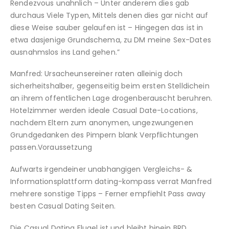
Rendezvous unahnlich – Unter anderem dies gab
durchaus Viele Typen, Mittels denen dies gar nicht auf
diese Weise sauber gelaufen ist – Hingegen das ist in
etwa dasjenige Grundschema, zu DM meine Sex-Dates
ausnahmslos ins Land gehen.”
Manfred: Ursacheunsereiner raten alleinig doch
sicherheitshalber, gegenseitig beim ersten Stelldichein
an ihrem offentlichen Lage drogenberauscht beruhren.
Hotelzimmer werden ideale Casual Date-Locations,
nachdem Eltern zum anonymen, ungezwungenen
Grundgedanken des Pimpern blank Verpflichtungen
passen.Voraussetzung
Aufwarts irgendeiner unabhangigen Vergleichs- &
Informationsplattform dating-kompass verrat Manfred
mehrere sonstige Tipps – Ferner empfiehlt Pass away
besten Casual Dating Seiten.
Die Casual Dating Flugel ist und bleibt hinein BRD