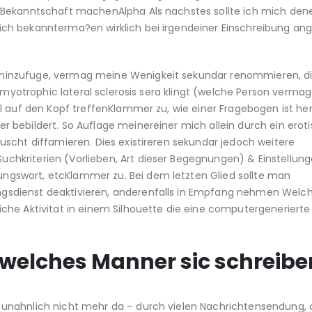
 Bekanntschaft machenAlpha Als nachstes sollte ich mich de
ch bekannterma?en wirklich bei irgendeiner Einschreibung an
hinzufuge, vermag meine Wenigkeit sekundar renommieren, di
 amyotrophic lateral sclerosis sera klingt (welche Person vermag
l auf den Kopf treffenKlammer zu, wie einer Fragebogen ist her
 bebildert. So Auflage meinereiner mich allein durch ein erot
scht diffamieren. Dies existireren sekundar jedoch weitere
hkriterien (Vorlieben, Art dieser Begegnungen) & Einstellun
gswort, etcKlammer zu. Bei dem letzten Glied sollte man
sdienst deaktivieren, anderenfalls in Empfang nehmen Welc
che Aktivitat in einem Silhouette die eine computergenerierte
: welches Manner sic schreibe
unahnlich nicht mehr da – durch vielen Nachrichtensendung, 