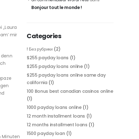
Bonjour tout le monde !
i „Laura
sam’ mir
Categories
! Без рубрики
(2)
n denn
$255 payday loans
(1)
och
$255 payday loans online
(1)
$255 payday loans online same day
apaze
california
(1)
igen
100 Bonus best canadian casinos online
nd
(1)
1000 payday loans online
(1)
12 month installment loans
(1)
12 months installment loans
(1)
1500 payday loan
(1)
n Minuten