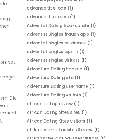
nde
advance title loan
(1)
advance title loans
(1)
hnung
Adventist Dating hookup site
(1)
chen.
Adventist Singles frauen app
(1)
adventist singles ne demek
(1)
adventist singles sign in
(1)
adventist singles visitors
(1)
ombat
Adventure Dating hookup
(1)
solange
Adventure Dating site
(1)
Adventure Dating username
(1)
Adventure Dating visitors
(1)
ern. Die
african dating review
(1)
pern.
African Dating Sites sites
(1)
gemacht,
,
African Dating Sites visitors
(1)
afrikaanse-datingsites Review
(1)
afrikanische-dating-sites visitors
(1)