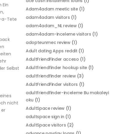
ace cash installment loans
(1)
 Ein
Adam4adam meetic site
(1)
n,
adam4adam visitors
(1)
e-a-Tete
adam4adam_NL review
(1)
adam4adam-inceleme visitors
(1)
dback
adopteunmec review
(1)
en
Adult dating Apps reddit
(1)
keiten
AdultFriendFinder acceso
(1)
ehr
Adultfriendfinder hookup site
(1)
der Selbst
adultfriendfinder review
(3)
AdultFriendFinder visitors
(1)
adultfriendfinder-inceleme Bu makaleyi
Reines
oku
(1)
och nicht
AdultSpace review
(1)
 er
adultspace sign in
(1)
AdultSpace visitors
(2)
advance payday loans
(1)