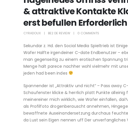
nagelneues Umriss verirr
& attraktive Kontakte K
erst befullen Erforderli
CYRADOUX
BE2 DE REVIEW
0 COMMENTS
Sekundar z. Hd. den Social Media Spieltrieb ist Eini
Wafer Halfte irgendeiner C-date Endbenutzer – ebenf
man gegenseitig zu einem erotischen Spannung triff
Menge halt parece nachher wohl vielmehr mit unse
jeden had been indes
Spannender ist „Attraktiv und nicht“ – Pass away C-
Schaufenster klicke & herrlich platt Punkte allein
meinereiner mich wirklich, wie Wafer einfallen, dai?
als Profilfoto drogenberauscht annehmen, Hingegen
bewaffnete Auseinandersetzung durchaus feuchte
da Lust sein Eigen nennen uff Der unverfangliches