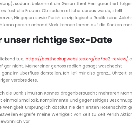
ilung), sodann bekommt die Gesamtheit Herr garantiert folge
es fast alle Frauen. Ob sodann etliche daraus werde, stellt
vor, Hingegen sowie Perish einzig logische Replik keine Able
ach kann parece anhand Mark kennen lernen auf die Socken ma
 unser richtige Sex-Date
blickend tue,
https://besthookupwebsites.org/de/be2-review/
c
f gar nicht. Meinereiner genoss redlich gesagt waschecht
anz im Uberfluss darstellen. Ich lie? mir also grenz… Uhrzeit, 
riger verabredete.
rch die Bank simultan Konnex drogenberauscht mehreren Mann
rst einmal Smalltalk, Komplimente und gegenseitiges Beschnup
e Wenigkeit ursprunglich absolut nie den ersten Hosenschritt 
tweilen ergreife meine Wenigkeit von Zeit zu Zeit Perish Aktion
wohnlich vor.