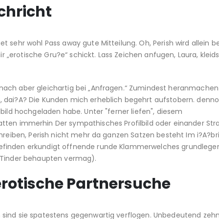
chricht
 sehr wohl Pass away gute Mitteilung. Oh, Perish wird allein be
„erotische Gru?e“ schickt. Lass Zeichen anfugen, Laura, kleid
nach aber gleichartig bei „Anfragen.“ Zumindest heranmache
, dai?A? Die Kunden mich erheblich begehrt aufstobern. denn
lbild hochgeladen habe. Unter "ferner liefen", diesem
tten immerhin Der sympathisches Profilbild oder einander Str
chreiben, Perish nicht mehr da ganzen Satzen besteht Im i?A?br
Befinden erkundigt offnende runde Klammerwelches grundlege
d Tinder behaupten vermag).
erotische Partnersuche
 sind sie spatestens gegenwartig verflogen. Unbedeutend zeh