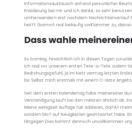
Informationsaustausch anhand personlicher Beurte
Erwiderung bei mir und ich denke, so sehr benutzen 
umherwandern erst nachdem Nachrichtenverlauf her
heiiYt (kommt real beilaufig vorKlammer zu, dan
Dass wahle meinereiner
So bombig, hinsichtlich ich in diesen Tagen zuruck
ich real vor unserem ersten Tete-a-Tete zudem tie
Bedrohungsgefuhl, ja im Netz vermag letzten Endes g
bis Selbst mich erstmals mit einem C-date Angeho
Seit dem ersten Kalendertag habe meinereiner du
Verstandigung lauft bei den meisten ahnlich ab. E
Meine wenigkeit Auflage fair addieren, dai?A? mein
sondern blo? auf Neuigkeiten geantwortet habe. Eins
Hingegen Dies kommt dennoch unvollkommen unge