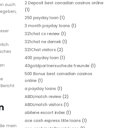
2 Deposit best canadian casinos online
nen auch
(1)
gegeben,
250 payday loan
(1)
3 month payday loans
(1)
eser
321chat cs review
(1)
321chat ne demek
(1)
rlich
321Chat visitors
(2)
isches
400 payday loan
(1)
gen
40goldpartnersuche.de freunde
(1)
500 Bonus best canadian casinos
he
online
(1)
 Bericht
a payday loans
(1)
ABDLmatch review
(2)
n
ABDLmatch visitors
(1)
abilene escort index
(1)
ace cash express title loans
(1)
die mein