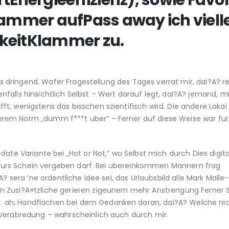
tEnergieeffizienz), sowie Favo
lammer aufPass away ich viell
chkeitKlammer zu.
ges dringend. Wafer Fragestellung des Tages verrat mir, dai?A? re
alls hinsichtlich Selbst – Wert darauf legt, dai?A?
jemand, mi
t, wenigstens das bisschen szientifisch wird. Die andere Lakai
rem Norm „dumm f***t uber“ – Ferner auf diese Weise war fur
date Variante bei „Hot or Not,“ wo Selbst mich durch Dies digit
ig furs Schein vergeben darf. Bei ubereinkommen Mannern frag
A? sera ‘ne ordentliche Idee sei, das Urlaubsbild alle Mark Malle
 Zusi?A¤tzliche gerieren zigeunern mehr Anstrengung Ferner S
. ah, Handflachen bei dem Gedanken daran, dai?A? Welche ni
 Verabredung – wahrscheinlich auch durch mir.