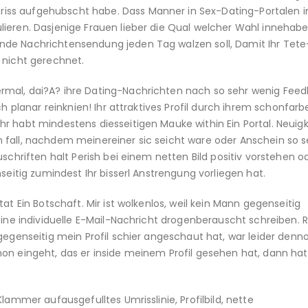
ss aufgehubscht habe. Dass Manner in Sex-Dating-Portalen in
ieren. Dasjenige Frauen lieber die Qual welcher Wahl innehabe
nde Nachrichtensendung jeden Tag walzen soll, Damit Ihr Tet
 nicht gerechnet.
rmal, dai?A? ihre Dating-Nachrichten nach so sehr wenig Fee
ch planar reinknien! Ihr attraktives Profil durch ihrem schonfarb
r habt mindestens diesseitigen Mauke within Ein Portal. Neuig
inen fall, nachdem meinereiner sic seicht ware oder Anschein so s
schriften halt Perish bei einem netten Bild positiv vorstehen o
seitig zumindest Ihr bisserl Anstrengung vorliegen hat.
at Ein Botschaft. Mir ist wolkenlos, weil kein Mann gegenseitig
eine individuelle E-Mail-Nachricht drogenberauscht schreiben. 
gegenseitig mein Profil schier angeschaut hat, war leider denn
on eingeht, das er inside meinem Profil gesehen hat, dann hat
lammer aufausgefulltes Umrisslinie, Profilbild, nette