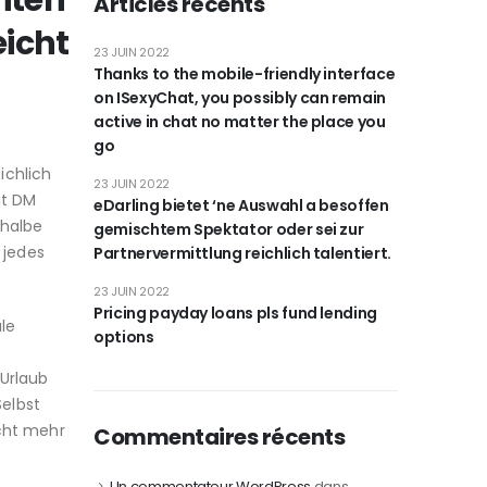
riten
Articles récents
eicht
23 JUIN 2022
Thanks to the mobile-friendly interface
on ISexyChat, you possibly can remain
active in chat no matter the place you
go
ichlich
23 JUIN 2022
t DM
eDarling bietet ‘ne Auswahl a besoffen
 halbe
gemischtem Spektator oder sei zur
 jedes
Partnervermittlung reichlich talentiert.
23 JUIN 2022
Pricing payday loans pls fund lending
ale
options
-Urlaub
elbst
cht mehr
Commentaires récents
Un commentateur WordPress
dans