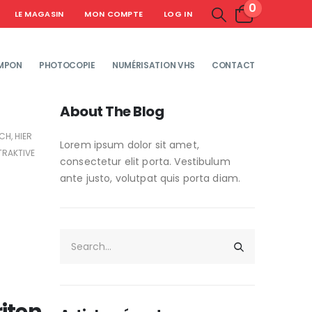
0
LE MAGASIN
MON COMPTE
LOG IN
MPON
PHOTOCOPIE
NUMÉRISATION VHS
CONTACT
About The Blog
H, HIER
Lorem ipsum dolor sit amet,
TRAKTIVE
consectetur elit porta. Vestibulum
ante justo, volutpat quis porta diam.