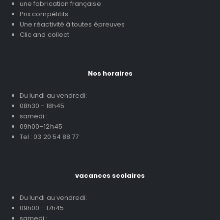
une fabrication française
Prix compétitifs
Une réactivité à toutes épreuves
Clic and collect
Nos horaires
Du lundi au vendredi:
08h30 - 18h45
samedi :
09h00–12h45
Tel : 03 20 54 88 77
vacances scolaires
Du lundi au vendredi:
09h00 - 17h45
samedi :