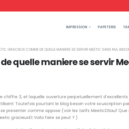
IMPRESSION
PAPETERIE
TA
ETIC GRACIEUX COMME DE QUELLE MANIERE SE SERVIR MEETIC SANS NUL ABSOU
e quelle maniere se servir Me
e chiffre 3, et laquelle ouverture perpetuellement d’excellents
tilisent Toutefois pourtant le blog besoin votre souscription pa
se presenter comme appose (voir les tarifs MeeticDSauf Que 
ic gracieuxEt Voila faire se peut ? )