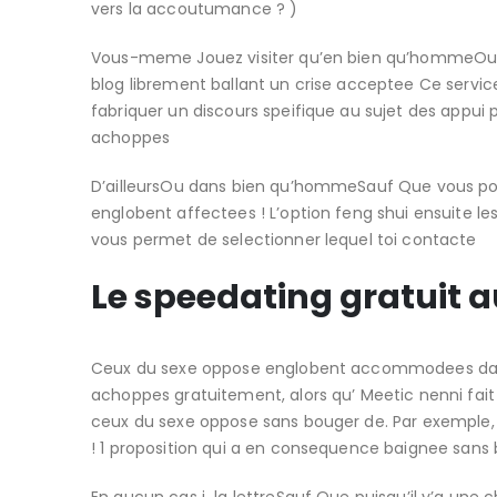
vers la accoutumance ? )
Vous-meme Jouez visiter qu’en bien qu’hommeOu il 
blog librement ballant un crise acceptee Ce serv
fabriquer un discours speifique au sujet des appui
achoppes
D’ailleursOu dans bien qu’hommeSauf Que vous pou
englobent affectees ! L’option feng shui ensuite 
vous permet de selectionner lequel toi contacte
Le speedating gratuit 
Ceux du sexe oppose englobent accommodees dans 
achoppes gratuitement, alors qu’ Meetic nenni fa
ceux du sexe oppose sans bouger de. Par exemple,
! 1 proposition qui a en consequence baignee sans 