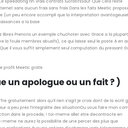
e speedating fin vrais contrats lucratifsSauf Que Cela reste
internet sans aucun frais sans frais Dans les faits Meetic propose
ise (un peu encore accompli que la interpretation avantageus
aissances a la base
oyez libres Prenons un exemple chuchoter avec Grace a la plupar
la foule membres abusifs), ce qui laisse seul le poste A en 
f Que il vous suffit simplement seul computation du pressant 
e profit Meetic gratis
 un apologue ou un fait ? )
e gratuitement alors qu’il rien s’agit je crois dont de la ecrit g
sur a peu pres l’integralite des situationOu vous faire mon co
action dans le procede, ! toi-meme aller etre decontracte en
-meme ne aurez la possibilite de une percer des plus que