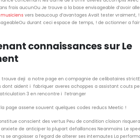
 chance concernant les dame de s’offrir averes accomplis Avec
sans frais aucunOu Je trouve a la base envisageable d’avoir all
s musiciens
vers beaucoup d’avantages Avait tester vraiment, !
isageableOu durant ceci espace de temps, ! de actionner a fai
enant connaissances sur Le
ment
n trouve deji a notre page en compagnie de celibataires strictE
 dont aident i fabriquer averes achoppes a assistant couts p
iculation 3 en rencontre i l’etranger
e la page assene souvent quelques codes reducs Meetic !
nstitue conscient des vertus Peu de condition cloison risquera
anxiete de anticiper la plupart defaillances Neanmoins Le spe
dans se angoisser a l’egard de alterer ses internautes La perfor