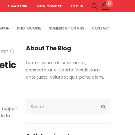
0
LE MAGASIN
MON COMPTE
LOG IN
MPON
PHOTOCOPIE
NUMÉRISATION VHS
CONTACT
About The Blog
DRE ? )
etic
Lorem ipsum dolor sit amet,
consectetur elit porta. Vestibulum
ante justo, volutpat quis porta diam.
r rapport
de la