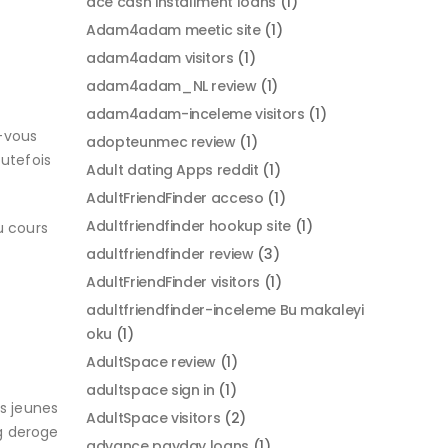
ace cash installment loans
(1)
Adam4adam meetic site
(1)
adam4adam visitors
(1)
adam4adam_NL review
(1)
adam4adam-inceleme visitors
(1)
z-vous
adopteunmec review
(1)
outefois
Adult dating Apps reddit
(1)
AdultFriendFinder acceso
(1)
Adultfriendfinder hookup site
(1)
u cours
adultfriendfinder review
(3)
AdultFriendFinder visitors
(1)
adultfriendfinder-inceleme Bu makaleyi
oku
(1)
AdultSpace review
(1)
adultspace sign in
(1)
es jeunes
AdultSpace visitors
(2)
g deroge
advance payday loans
(1)