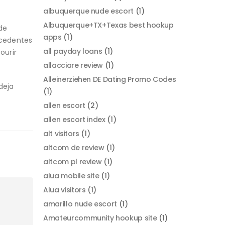
albuquerque nude escort
(1)
Albuquerque+TX+Texas best hookup
de
apps
(1)
ecedentes
all payday loans
(1)
ourir
allacciare review
(1)
Alleinerziehen DE Dating Promo Codes
deja
(1)
allen escort
(2)
allen escort index
(1)
alt visitors
(1)
altcom de review
(1)
altcom pl review
(1)
alua mobile site
(1)
Alua visitors
(1)
amarillo nude escort
(1)
Amateurcommunity hookup site
(1)