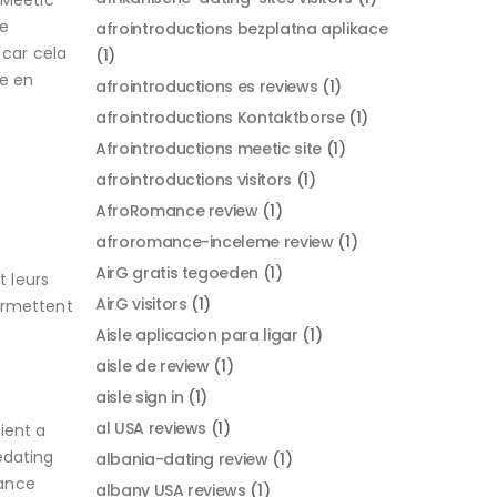
 Meetic
ee
afrointroductions bezplatna aplikace
 car cela
(1)
re en
afrointroductions es reviews
(1)
afrointroductions Kontaktborse
(1)
Afrointroductions meetic site
(1)
afrointroductions visitors
(1)
AfroRomance review
(1)
afroromance-inceleme review
(1)
AirG gratis tegoeden
(1)
t leurs
AirG visitors
(1)
ermettent
Aisle aplicacion para ligar
(1)
aisle de review
(1)
aisle sign in
(1)
al USA reviews
(1)
ient a
edating
albania-dating review
(1)
mance
albany USA reviews
(1)