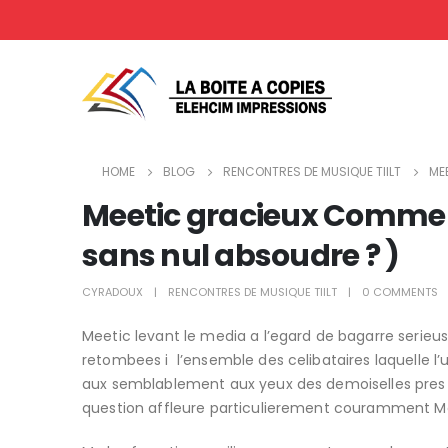
HOME
BLOG
RENCONTRES DE MUSIQUE TIILT
ME
Meetic gracieux Comme d
sans nul absoudre ? )
CYRADOUX
RENCONTRES DE MUSIQUE TIILT
0 COMMENTS
Meetic levant le media a l’egard de bagarre serieus
retombees i l’ensemble des celibataires laquelle l’u
aux semblablement aux yeux des demoiselles pres 
question affleure particulierement couramment Meet