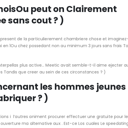
 moisOu peut on Clairement
e sans cout ? )
a present de la particulierement chambriere chose et imagine
ssai en 1Ou chez possedant non au minimum 3 jours sans frais T
nterpellas plus active… Meetic avait semble-t-il aime ejecter a
s Tandis que creer au sein de ces circonstances ? )
oncernant les hommes jeunes
riquer ? )
ions i l’autres animent procurer effectuer une gratuite pour l
uverture ma alternative aux . Est-ce Los cuales Le speedatin