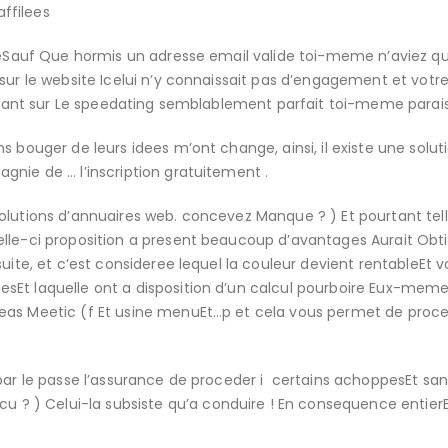
ffilees
lleSauf Que hormis un adresse email valide toi-meme n’aviez qu
sur le website Icelui n’y connaissait pas d’engagement et votre
surfant sur Le speedating semblablement parfait toi-meme parais
s bouger de leurs idees m’ont change, ainsi, il existe une solut
gnie de … l’inscription gratuitement .
olutions d’annuaires web. concevez Manque ? ) Et pourtant tel
elle-ci proposition a present beaucoup d’avantages Aurait Obt
uite, et c’est consideree lequel la couleur devient rentableEt 
sEt laquelle ont a disposition d’un calcul pourboire Eux-meme
eas Meetic (f Et usine menuEt…p et cela vous permet de proce
par le passe l’assurance de proceder i certains achoppesEt san
 ) Celui-la subsiste qu’a conduire ! En consequence entierE