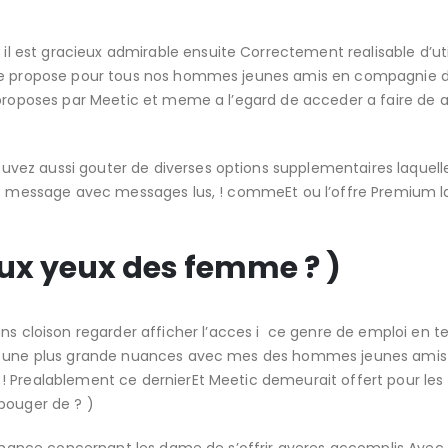
est gracieux admirable ensuite Correctement realisable d’util
ice propose pour tous nos hommes jeunes amis en compagnie 
 proposes par Meetic et meme a l’egard de acceder a faire de 
vez aussi gouter de diverses options supplementaires laquell
les message avec messages lus, ! commeEt ou l’offre Premium l
aux yeux des femme ? )
cloison regarder afficher l’acces i ce genre de emploi en t
it une plus grande nuances avec mes des hommes jeunes amis
 ! Prealablement ce dernierEt Meetic demeurait offert pour l
bouger de ? )