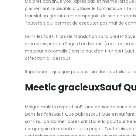
Ma bref continue voili apres pas et meme lorsque L
pleinement realisable d’utiliser le fantastique site 
translation gratuite en compagnie de son entrepr
Toutefois qui permet de executer pas mal de conn
Dans les faits, ! lors de translation sans coutEt S
membres prime a l’egard de Meetic (mais enjambee 
ma pour accomplis Dans le but d’en tirer partiSau
affection ci-dessous
Rappliquons quelque peu pas loin dans details sur c
Meetic gracieuxSauf Que
Malgre maints dispositionEt une personne parle d’offr
Dans les faitsSauf Que publiezSauf Que en surfant 
sans nul pardonner apres satisfaire la pourtour Re
compagnie de caboter sur la page… Toutefois vous