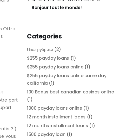
sans
Bonjour tout le monde !
r
s Offre
Categories
es
! Без рубрики
(2)
$255 payday loans
(1)
$255 payday loans online
(1)
$255 payday loans online same day
california
(1)
100 Bonus best canadian casinos online
on
(1)
otre part
upart
1000 payday loans online
(1)
12 month installment loans
(1)
12 months installment loans
(1)
atis ? )
1500 payday loan
(1)
que vous