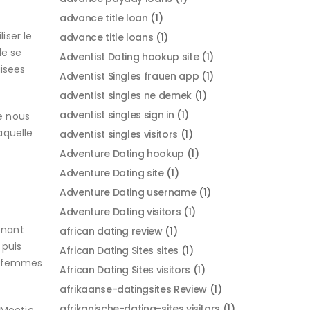
advance title loan
(1)
iser le
advance title loans
(1)
de se
Adventist Dating hookup site
(1)
aisees
Adventist Singles frauen app
(1)
adventist singles ne demek
(1)
adventist singles sign in
(1)
e nous
aquelle
adventist singles visitors
(1)
Adventure Dating hookup
(1)
Adventure Dating site
(1)
Adventure Dating username
(1)
Adventure Dating visitors
(1)
enant
african dating review
(1)
 puis
African Dating Sites sites
(1)
es femmes
African Dating Sites visitors
(1)
afrikaanse-datingsites Review
(1)
afrikanische-dating-sites visitors
(1)