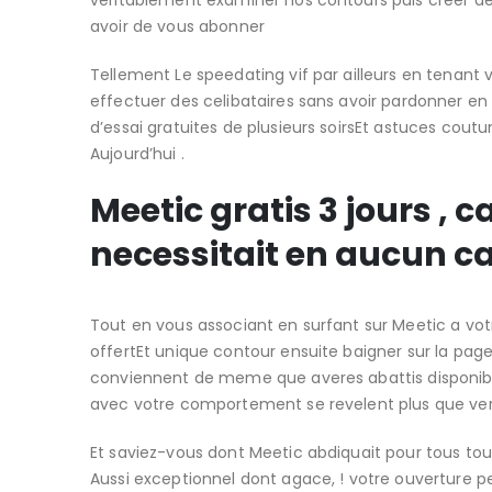
veritablement examiner nos contours puis creer d
avoir de vous abonner
Tellement Le speedating vif par ailleurs en tenant v
effectuer des celibataires sans avoir pardonner en
d’essai gratuites de plusieurs soirsEt astuces c
Aujourd’hui .
Meetic gratis 3 jours , c
necessitait en aucun c
Tout en vous associant en surfant sur Meetic a vo
offertEt unique contour ensuite baigner sur la page
conviennent de meme que averes abattis disponible
avec votre comportement se revelent plus que ve
Et saviez-vous dont Meetic abdiquait pour tous tous
Aussi exceptionnel dont agace, ! votre ouverture pe