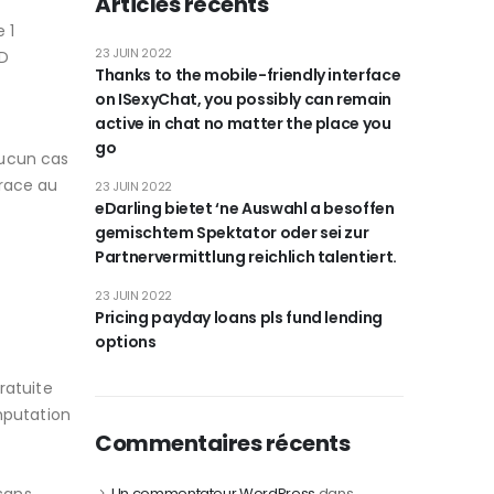
Articles récents
 1
23 JUIN 2022
eD
Thanks to the mobile-friendly interface
on ISexyChat, you possibly can remain
active in chat no matter the place you
t
go
aucun cas
Grace au
23 JUIN 2022
eDarling bietet ‘ne Auswahl a besoffen
gemischtem Spektator oder sei zur
Partnervermittlung reichlich talentiert.
23 JUIN 2022
Pricing payday loans pls fund lending
options
ratuite
mputation
Commentaires récents
Un commentateur WordPress
dans