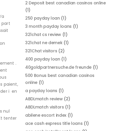
2 Deposit best canadian casinos online
(1)
’a
250 payday loan
(1)
 part
3 month payday loans
(1)
sait
321chat cs review
(1)
321chat ne demek
(1)
ion
321Chat visitors
(2)
400 payday loan
(1)
lement .
40goldpartnersuche.de freunde
(1)
ient
500 Bonus best canadian casinos
vous
online
(1)
s paient,
a payday loans
(1)
der i en
ABDLmatch review
(2)
ABDLmatch visitors
(1)
s nul
abilene escort index
(1)
t tenter
ace cash express title loans
(1)