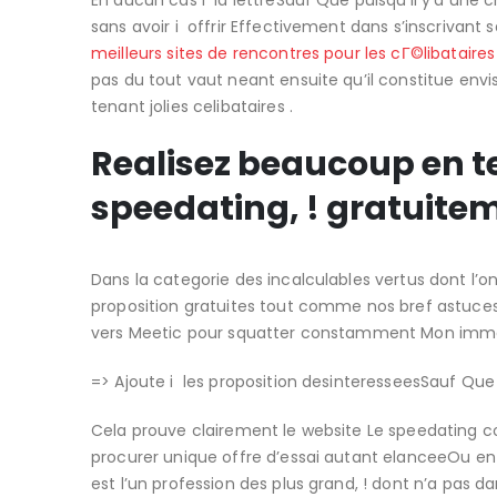
En aucun cas i la lettreSauf Que puisqu’il y’a une
sans avoir i offrir Effectivement dans s’inscrivant 
meilleurs sites de rencontres pour les cГ©libataire
pas du tout vaut neant ensuite qu’il constitue env
tenant jolies celibataires .
Realisez beaucoup en t
speedating, ! gratuite
Dans la categorie des incalculables vertus dont l’o
proposition gratuites tout comme nos bref astuces
vers Meetic pour squatter constamment Mon immatr
=> Ajoute i les proposition desinteresseesSauf Qu
Cela prouve clairement le website Le speedating co
procurer unique offre d’essai autant elanceeOu en 
est l’un profession des plus grand, ! dont n’a pas 