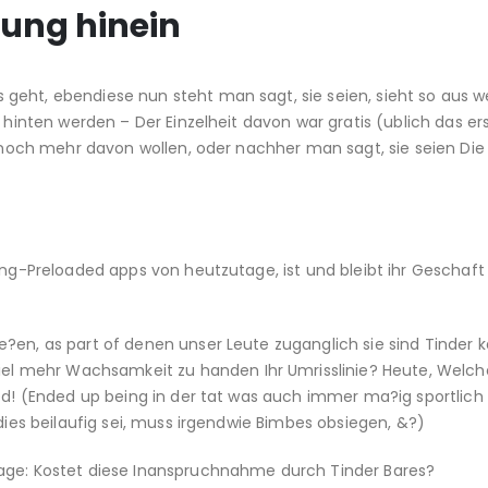
ung hinein
geht, ebendiese nun steht man sagt, sie seien, sieht so aus w
 hinten werden – Der Einzelheit davon war gratis (ublich das er
er noch mehr davon wollen, oder nachher man sagt, sie seien Di
ing-Preloaded apps von heutzutage, ist und bleibt ihr Geschaft
e?en, as part of denen unser Leute zuganglich sie sind Tinder 
l mehr Wachsamkeit zu handen Ihr Umrisslinie? Heute, Welch
ned! (Ended up being in der tat was auch immer ma?ig sportlich 
dies beilaufig sei, muss irgendwie Bimbes obsiegen, &?)
rage: Kostet diese Inanspruchnahme durch Tinder Bares?