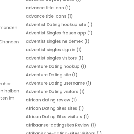
advance title loan
(1)
advance title loans
(1)
Adventist Dating hookup site
(1)
jemanden
Adventist Singles frauen app
(1)
adventist singles ne demek
(1)
e Chancen
adventist singles sign in
(1)
adventist singles visitors
(1)
Adventure Dating hookup
(1)
Adventure Dating site
(1)
Adventure Dating username
(1)
fruher
en halben
Adventure Dating visitors
(1)
tten im
african dating review
(1)
African Dating Sites sites
(1)
African Dating Sites visitors
(1)
afrikaanse-datingsites Review
(1)
afrikanische-dating-sites visitors
(1)