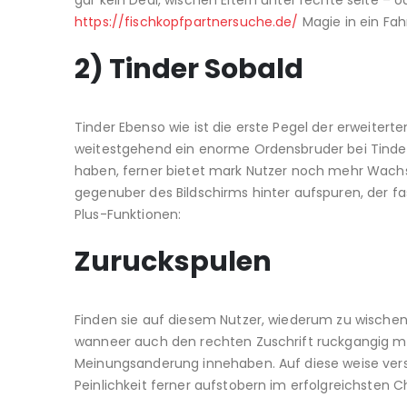
gar kein Deal, wischen Eltern unter rechte seite – 
https://fischkopfpartnersuche.de/
Magie in ein Fah
2) Tinder Sobald
Tinder Ebenso wie ist die erste Pegel der erweite
weitestgehend ein enorme Ordensbruder bei Tinder. 
haben, ferner bietet mark Nutzer noch mehr Wachs
gegenuber des Bildschirms hinter aufspuren, der fas
Plus-Funktionen:
Zuruckspulen
Finden sie auf diesem Nutzer, wiederum zu wischen
wanneer auch den rechten Zuschrift ruckgangig m
Meinungsanderung innehaben. Auf diese weise ver
Peinlichkeit ferner aufstobern im erfolgreichsten 