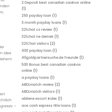
nst
2 Deposit best canadian casinos online
kunden
(1)
n,
250 payday loan
(1)
3 month payday loans
(1)
321chat cs review
(1)
321chat ne demek
(1)
321Chat visitors
(2)
ler
400 payday loan
(1)
em Idee
40goldpartnersuche.de freunde
(1)
 deinem
500 Bonus best canadian casinos
online
(1)
a payday loans
(1)
ABDLmatch review
(2)
ABDLmatch visitors
(1)
ert
abilene escort index
(1)
chtlich
ace cash express title loans
(1)
gressiv –