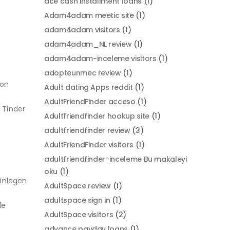
ace cash installment loans
(1)
Adam4adam meetic site
(1)
adam4adam visitors
(1)
adam4adam_NL review
(1)
adam4adam-inceleme visitors
(1)
adopteunmec review
(1)
ion
Adult dating Apps reddit
(1)
AdultFriendFinder acceso
(1)
 Tinder
Adultfriendfinder hookup site
(1)
adultfriendfinder review
(3)
AdultFriendFinder visitors
(1)
adultfriendfinder-inceleme Bu makaleyi
oku
(1)
einlegen
AdultSpace review
(1)
adultspace sign in
(1)
de
AdultSpace visitors
(2)
advance payday loans
(1)