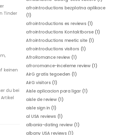
er
afrointroductions bezplatna aplikace
n Tinder
(1)
afrointroductions es reviews
(1)
afrointroductions Kontaktborse
(1)
Afrointroductions meetic site
(1)
afrointroductions visitors
(1)
em,
AfroRomance review
(1)
afroromance-inceleme review
(1)
uf keinen
AirG gratis tegoeden
(1)
AirG visitors
(1)
er du bei
Aisle aplicacion para ligar
(1)
Artikel
aisle de review
(1)
aisle sign in
(1)
al USA reviews
(1)
albania-dating review
(1)
albany USA reviews
(1)