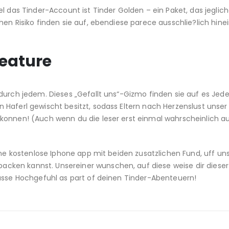
l das Tinder-Account ist Tinder Golden – ein Paket, das jeglich
en Risiko finden sie auf, ebendiese parece ausschlie?lich hinei
Feature
durch jedem. Dieses „Gefallt uns“-Gizmo finden sie auf es Jed
Haferl gewischt besitzt, sodass Eltern nach Herzenslust unser
konnen! (Auch wenn du die leser erst einmal wahrscheinlich a
ine kostenlose Iphone app mit beiden zusatzlichen Fund, uff uns
ken kannst. Unsereiner wunschen, auf diese weise dir dieser 
masse Hochgefuhl as part of deinen Tinder-Abenteuern!