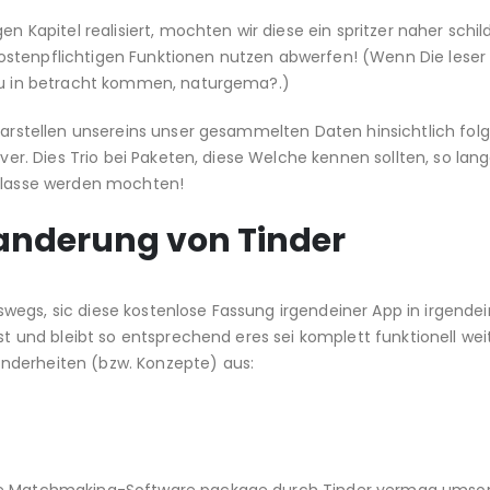
en Kapitel realisiert, mochten wir diese ein spritzer naher schi
ostenpflichtigen Funktionen nutzen abwerfen! (Wenn Die leser
 zu in betracht kommen, naturgema?.)
darstellen unsereins unser gesammelten Daten hinsichtlich folgt
lver. Dies Trio bei Paketen, diese Welche kennen sollten, so lan
 Klasse werden mochten!
randerung von Tinder
wegs, sic diese kostenlose Fassung irgendeiner App in irgendei
ist und bleibt so entsprechend eres sei komplett funktionell wei
nderheiten (bzw. Konzepte) aus: