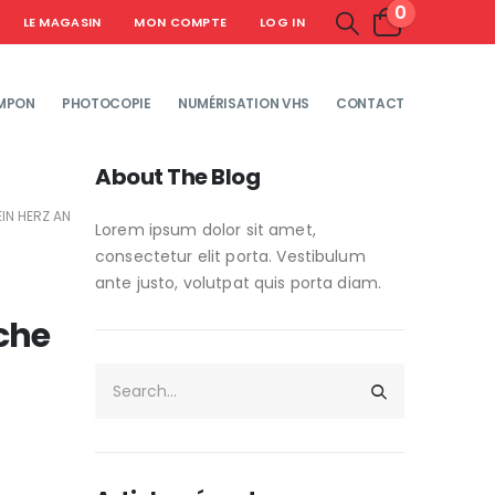
0
LE MAGASIN
MON COMPTE
LOG IN
MPON
PHOTOCOPIE
NUMÉRISATION VHS
CONTACT
About The Blog
IN HERZ AN
Lorem ipsum dolor sit amet,
consectetur elit porta. Vestibulum
ante justo, volutpat quis porta diam.
iche