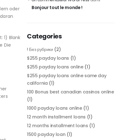
Bonjour tout le monde !
ldern oder
 daran
Categories
: 1) Blank
ge Die
! Без рубрики
(2)
$255 payday loans
(1)
$255 payday loans online
(1)
$255 payday loans online same day
california
(1)
ner
100 Bonus best canadian casinos online
ters
(1)
1000 payday loans online
(1)
12 month installment loans
(1)
12 months installment loans
(1)
1500 payday loan
(1)