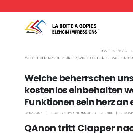
HOME
BLOG
WELCHE BEHERRSCHEN UNSER ‚WRITE OFF BONES‘-VARI ION KOS
Welche beherrschen unser
kostenlos einbehalten we
Funktionen sein herz an
CYRADOUX
FISCHKOPFPARTNERSUCHE.DE FREUNDE
0 COM
QAnon tritt Clapper na