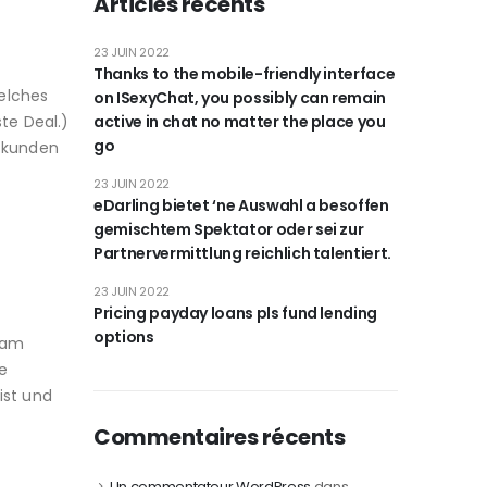
Articles récents
23 JUIN 2022
Thanks to the mobile-friendly interface
elches
on ISexyChat, you possibly can remain
ste Deal.)
active in chat no matter the place you
go
e kunden
23 JUIN 2022
eDarling bietet ‘ne Auswahl a besoffen
gemischtem Spektator oder sei zur
Partnervermittlung reichlich talentiert.
23 JUIN 2022
Pricing payday loans pls fund lending
options
kam
e
ist und
Commentaires récents
Un commentateur WordPress
dans