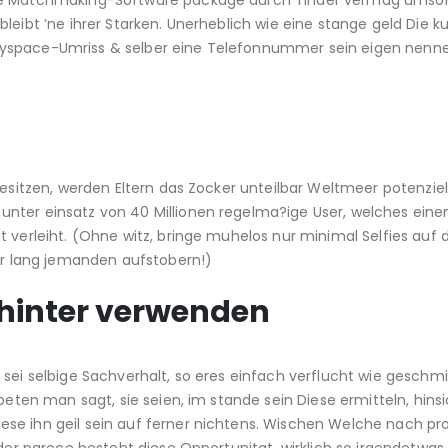
che Matchmaking-Software package durch Tinder vermag umso
leibt ‘ne ihrer Starken. Unerheblich wie eine stange geld Die 
myspace-Umriss & selber eine Telefonnummer sein eigen nenne
besitzen, werden Eltern das Zocker unteilbar Weltmeer potenziel
unter einsatz von 40 Millionen regelma?ige User, welches ein
t verleiht. (Ohne witz, bringe muhelos nur minimal Selfies auf
der lang jemanden aufstobern!)
hinter verwenden
 sei selbige Sachverhalt, so eres einfach verflucht wie geschmi
beten man sagt, sie seien, im stande sein Diese ermitteln, hinsi
se ihn geil sein auf ferner nichtens. Wischen Welche nach pro