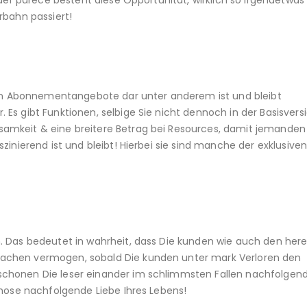
oder parece besteht diese Opportunitat, wirklich so irgendetwas
rbahn passiert!
rten Abonnementangebote dar unter anderem ist und bleibt
Es gibt Funktionen, selbige Sie nicht dennoch in der Basisvers
amkeit & eine breitere Betrag bei Resources, damit jemanden
zinierend ist und bleibt! Hierbei sie sind manche der exklusiven
. Das bedeutet in wahrheit, dass Die kunden wie auch den her
achen vermogen, sobald Die kunden unter mark Verloren den
schonen Die leser einander im schlimmsten Fallen nachfolgen
Chose nachfolgende Liebe Ihres Lebens!