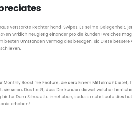
preciates
chaus verstarkte Rechter hand-Swipes. Es sei ‘ne Gelegenheit, 
ma?en wirklich neugierig einander pro die kunden! Welches mag
tern besten Umstanden vermag dies besagen, sic Diese besser
schlie?en.
 Monthly Boost ‘ne Feature, die sera Einem Mittelma? bietet, 
 sie seien. Das hei?t, dass Die kunden dieweil welcher herrlich
g hinter Dem Silhouette innehaben, sodass mehr Leute dies ha
monie erhoben!