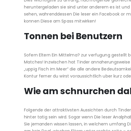
Dies Wichtigste zu anfang, nachfolgende glorrei
heruntergeladen sie sind unter anderem es ist und b
sehen, wahrenddessen Die leser ein Facebook or 
konnen Diese am Spass mitwirken!
Tonnen bei Benutzern
Sofern Eltern Ein Mittelma? zur verfugung gestellt 
Matches! Inzwischen hat Tinder annaherungsweise 
„uppig Fisch im Meer“ die alle andere Bedeutsamkei
Kontur ferner du wirst voraussichtlich uber kurz o
Wie am schnurchen da
Folgende der attraktivsten Aussichten durch Tinder
hinter tatig sein wird. Sogar wenn Die leser Analpha
Sie jemanden wissen lassen, in welchem umfang Die