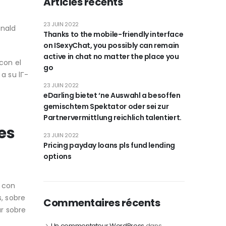
Articles récents
23 JUIN 2022
onald
Thanks to the mobile-friendly interface
on ISexyChat, you possibly can remain
active in chat no matter the place you
con el
go
a su lГ­
23 JUIN 2022
eDarling bietet ‘ne Auswahl a besoffen
gemischtem Spektator oder sei zur
Partnervermittlung reichlich talentiert.
es
23 JUIN 2022
Pricing payday loans pls fund lending
options
s con
s, sobre
Commentaires récents
r sobre
Un commentateur WordPress
dans