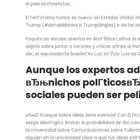
el pelo kirchneristas.
El fenГіmeno nunca es nuevo: en Estados Unidos Hay
Trump (#donalddaters o TrumpSingles) o de las sim
Poquito an escaso aterriza en AmГ©rica Latina: la a
objeto sobre juntar a varones y chicas afines al Pa
der, el expresidente brasileГ±o Luiz InГЎcio Lula da
Aunque los expertos ad
вЂњnichos polГ­ticosвЂ
sociales pueden ser pel
вЂњEl trueque sobre ideas seri­a esencial Con El Fi
sesgo ideolГіgico limitan la probabilidad de dar co
la Universidad sobre Comunicaciones sobre Fullert
alguien en la universidad pese a que tus ideas polГ­