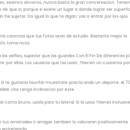
iones, seamos sinceros, nunca basta la gran conversacion. Ten
e que si, porque si existe un lugar a donde lograr ser superficia
 De sujetar. Da igual lo que te digan: vas a entrar por los ojos.
e carencia que tus fotos sean de estudio. Bastante mejor la
unfo toma nota.
as selfies, superior que las guardes Con El Fin De diferentes p
ir por ellas. Los usuarios que las usan, ?tienen un cuarenta po
i te gustaria triunfar muestrate practicando un deporte. Al 7
ble cita tenga inclinacion por este.
­ como bruno, usala para tu lateral. Si la usas ?tienes inclusiv
on tus amistades o amigas tambien lo valoraran positivamente.
o entretenida.