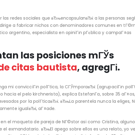
r las redes sociales que вЂњencapsulanвЂќ a las personas seg
e dirige a fabricar nichos con denominadores comunes en tГ©r
Г­tico argentino, especialista en opiniГіn pГєblica y campaГ±as
tan las posiciones mГЎs
 de citas bautista
, agregГі.
a mi convicciГіn polГ­tica, la CГЎmporaвЂќ (agrupaciГіn polГ­
hacia el pelo kirchnerista), explica EstefanГ­a, sobre 35 aГ±os,
vesados por la polГ­ticaвЂќ. вЂњLa parentela nunca la eliges, 
camente igualвЂќ, aГ±ade.
an en el maqueta de pareja de NГ©stor asi­ como Cristina, algun
e el exmandatario. вЂњEl apego sobre ellos es una relato, yo v