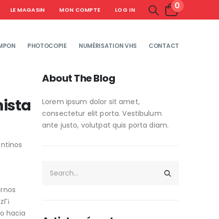
0
LE MAGASIN
MON COMPTE
LOG IN
MPON
PHOTOCOPIE
NUMÉRISATION VHS
CONTACT
About The Blog
nista
Lorem ipsum dolor sit amet,
consectetur elit porta. Vestibulum
ante justo, volutpat quis porta diam.
entinos
ernos
zГі
lo hacia