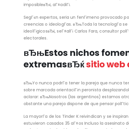
imposibleвЂќ, aГ±adiГі.
SegГєn expertos, seri­a un fenГіmeno provocado po
creencias o ideologГ­as. вЂњToda la tecnologГ­a s
ideolГіgicosвЂќ, seГ±alГі Carlos Fara, consultor pol
electorales.
вЂњEstos nichos fomen
extremasвЂќ
sitio web
вЂњYo nunca podrГ­a tener la pareja que nunca teng
sobre marcada orientaciГіn peronista desplazandolo 
aclarar: вЂњNosotros (las argentinos) estamos atra
obstante una pareja dispone de que pensar polГ­ti
La mayorГ­a de los Tinder K reivindican y se inspir
estuvieron casados 35 aГ±os Incluso la asesinato d