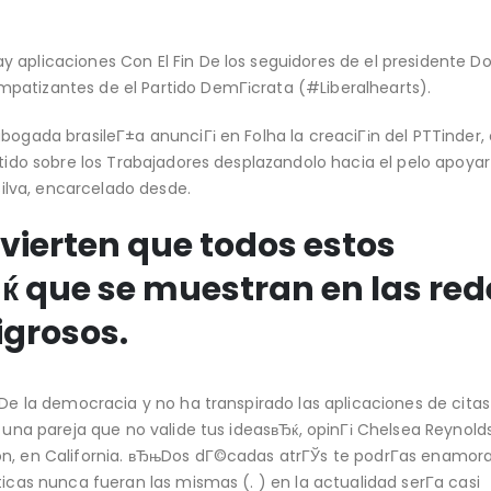
 aplicaciones Con El Fin De los seguidores de el presidente D
patizantes de el Partido DemГіcrata (#Liberalhearts).
bogada brasileГ±a anunciГі en Folha la creaciГіn del PTTinder, 
rtido sobre los Trabajadores desplazandolo hacia el pelo apoyar 
 Silva, encarcelado desde.
vierten que todos estos
ќ que se muestran en las red
igrosos.
n De la democracia y no ha transpirado las aplicaciones de cita
n una pareja que no valide tus ideasвЂќ, opinГі Chelsea Reynold
on, en California. вЂњDos dГ©cadas atrГЎs te podrГ­as enamora
ticas nunca fueran las mismas (. ) en la actualidad serГ­a casi