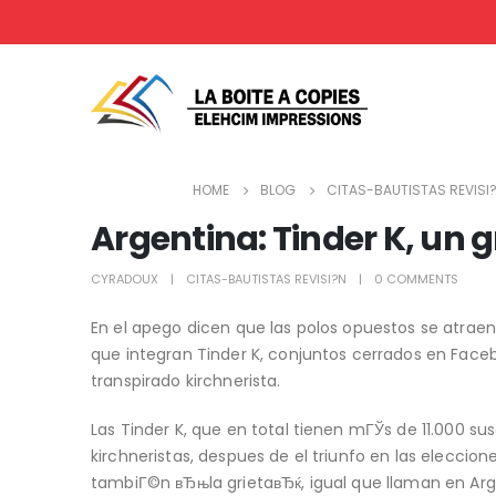
HOME
BLOG
CITAS-BAUTISTAS REVISI
Argentina: Tinder K, un 
CYRADOUX
CITAS-BAUTISTAS REVISI?N
0 COMMENTS
En el apego dicen que las polos opuestos se atrae
que integran Tinder K, conjuntos cerrados en Faceb
transpirado kirchnerista.
Las Tinder K, que en total tienen mГЎs de 11.000 sus
kirchneristas, despues de el triunfo en las eleccione
tambiГ©n вЂњla grietaвЂќ, igual que llaman en Arge