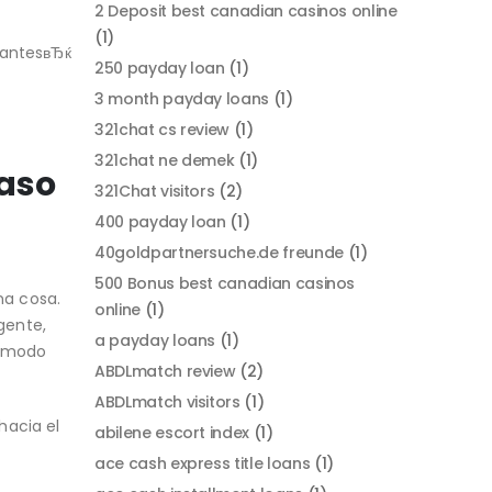
2 Deposit best canadian casinos online
(1)
rantesвЂќ
250 payday loan
(1)
3 month payday loans
(1)
321chat cs review
(1)
321chat ne demek
(1)
Caso
321Chat visitors
(2)
400 payday loan
(1)
40goldpartnersuche.de freunde
(1)
500 Bonus best canadian casinos
na cosa.
online
(1)
gente,
a payday loans
(1)
e modo
ABDLmatch review
(2)
ABDLmatch visitors
(1)
hacia el
abilene escort index
(1)
ace cash express title loans
(1)