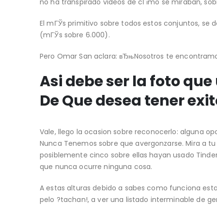
no ha transpirado videos de cГіmo se miraban, sob
El mГЎs primitivo sobre todos estos conjuntos, se
(mГЎs sobre 6.000).
Pero Omar San aclara: вЂњNosotros te encontramo
Asi debe ser la foto que
De Que desea tener exit
Vale, llego la ocasion sobre reconocerlo: alguna op
Nunca Tenemos sobre que avergonzarse. Mira a tu 
posiblemente cinco sobre ellas hayan usado Tinder
que nunca ocurre ninguna cosa.
A estas alturas debido a sabes como funciona esta
pelo ?tachan!, a ver una listado interminable de