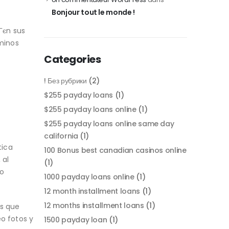
Bonjour tout le monde !
Гєn sus
minos
Categories
! Без рубрики
(2)
$255 payday loans
(1)
$255 payday loans online
(1)
$255 payday loans online same day
california
(1)
tica
100 Bonus best canadian casinos online
 al
(1)
No
1000 payday loans online
(1)
12 month installment loans
(1)
12 months installment loans
(1)
os que
eo fotos y
1500 payday loan
(1)