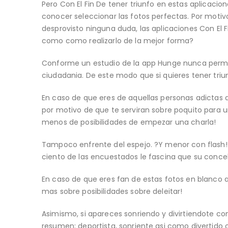
Pero Con El Fin De tener triunfo en estas aplicac
conocer seleccionar las fotos perfectas. Por motivo d
desprovisto ninguna duda, las aplicaciones Con El Fin
como como realizarlo de la mejor forma?
Conforme un estudio de la app Hunge nunca permit
ciudadania. De este modo que si quieres tener tri
En caso de que eres de aquellas personas adictas a l
por motivo de que te serviran sobre poquito para un
menos de posibilidades de empezar una charla!
Tampoco enfrente del espejo. ?Y menor con flash! S
ciento de las encuestados le fascina que su concebi
En caso de que eres fan de estas fotos en blanco asi
mas sobre posibilidades sobre deleitar!
Asimismo, si apareces sonriendo y divirtiendote c
resumen: deportista, sonriente asi­ como divertido 