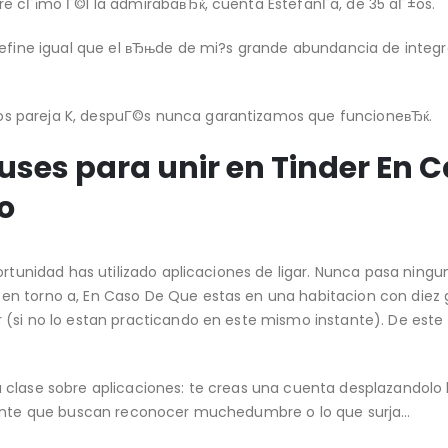
re cГіmo Г©l la admirabaвЂќ, cuenta EstefanГ­a, de 35 aГ±os.
 define igual que el вЂњde de mi?s grande abundancia de integ
s pareja K, despuГ©s nunca garantizamos que funcioneвЂќ.
 uses para unir en Tinder En 
o
ortunidad has utilizado aplicaciones de ligar. Nunca pasa ningu
en torno a, En Caso De Que estas en una habitacion con diez 
 (si no lo estan practicando en este mismo instante). De est
 clase sobre aplicaciones: te creas una cuenta desplazandolo 
 gente que buscan reconocer muchedumbre o lo que surja…