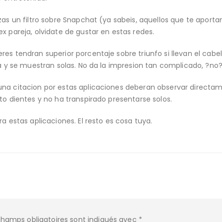
zas un filtro sobre Snapchat (ya sabeis, aquellos que te aporta
x pareja, olvidate de gustar en estas redes.
es tendran superior porcentaje sobre triunfo si llevan el cabel
la y se muestran solas. No da la impresion tan complicado, ?no
una citacion por estas aplicaciones deberan observar directa
lto dientes y no ha transpirado presentarse solos.
a estas aplicaciones. El resto es cosa tuya.
champs obligatoires sont indiqués avec
*