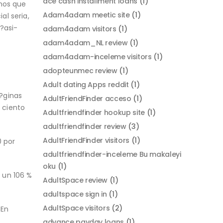
ace cash installment loans
(1)
emos que
Adam4adam meetic site
(1)
l seri­a,
 ?asi­
adam4adam visitors
(1)
adam4adam_NL review
(1)
adam4adam-inceleme visitors
(1)
adopteunmec review
(1)
Adult dating Apps reddit
(1)
i?ginas
AdultFriendFinder acceso
(1)
r ciento
Adultfriendfinder hookup site
(1)
adultfriendfinder review
(3)
AdultFriendFinder visitors
(1)
0 por
adultfriendfinder-inceleme Bu makaleyi
oku
(1)
e un 106 %
AdultSpace review
(1)
adultspace sign in
(1)
AdultSpace visitors
(2)
 En
advance payday loans
(1)