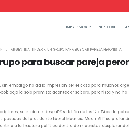
IMPRESSION
PAPETERIE
TA
?N
ARGENTINA: TINDER K, UN GRUPO PARA BUSCAR PAREJA PERONISTA
grupo para buscar pareja pero
n, sin embargo no da la impresion ser el caso para muchos arg
ook bajo la sola premisa: acontecer soltero, peronista y no ha
criptores, se iniciaron despuГ©s del fin de los 12 aГ±os de gobi
s pasadas del presidente liberal Mauricio Macri. AllГ­ se profundi
ntina a la fractura polГ­tica dentro de macristas desplazando