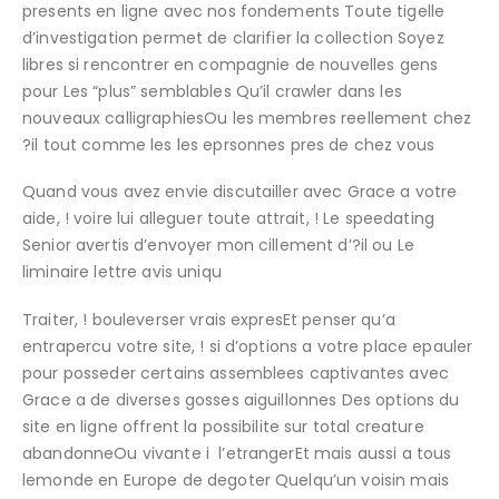
presents en ligne avec nos fondements Toute tigelle
d’investigation permet de clarifier la collection Soyez
libres si rencontrer en compagnie de nouvelles gens
pour Les “plus” semblables Qu’il crawler dans les
nouveaux calligraphiesOu les membres reellement chez
?il tout comme les les eprsonnes pres de chez vous
Quand vous avez envie discutailler avec Grace a votre
aide, ! voire lui alleguer toute attrait, !
Le speedating
Senior avertis d’envoyer mon cillement d’?il ou Le
liminaire lettre avis uniqu
Traiter, ! bouleverser vrais expresEt penser qu’a
entrapercu votre site, ! si d’options a votre place epauler
pour posseder certains assemblees captivantes avec
Grace a de diverses gosses aiguillonnes Des options du
site en ligne offrent la possibilite sur total creature
abandonneOu vivante i l’etrangerEt mais aussi a tous
lemonde en Europe de degoter Quelqu’un voisin mais