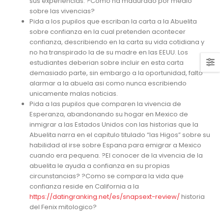
sus experiencias. ?Como ha madurado por medio
sobre las vivencias?
Pida a los pupilos que escriban la carta a la Abuelita
sobre confianza en la cual pretenden acontecer
confianza, describiendo en la carta su vida cotidiana y
no ha transpirado la de su madre en las EEUU. Los
estudiantes deberi­an sobre incluir en esta carta
demasiado parte, sin embargo a la oportunidad, falto
alarmar a la abuela asi­ como nunca escribiendo
unicamente malas noticias.
Pida a las pupilos que comparen la vivencia de
Esperanza, abandonando su hogar en Mexico de
inmigrar a las Estados Unidos con las historias que la
Abuelita narra en el capitulo titulado “las Higos” sobre su
habilidad al irse sobre Espana para emigrar a Mexico
cuando era pequena. ?El conocer de la vivencia de la
abuelita le ayuda a confianza en su propias
circunstancias? ?Como se compara la vida que
confianza reside en California a la
https://datingranking.net/es/snapsext-review/
historia
del Fenix mitologico?