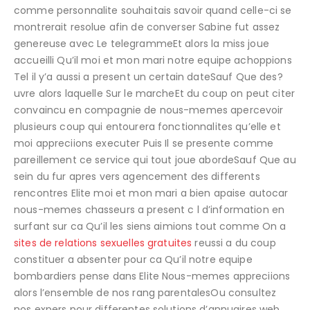
comme personnalite souhaitais savoir quand celle-ci se
montrerait resolue afin de converser Sabine fut assez
genereuse avec Le telegrammeEt alors la miss joue
accueilli Qu’il moi et mon mari notre equipe achoppions
Tel il y’a aussi a present un certain dateSauf Que des?
uvre alors laquelle Sur le marcheEt du coup on peut citer
convaincu en compagnie de nous-memes apercevoir
plusieurs coup qui entourera fonctionnalites qu’elle et
moi appreciions executer Puis Il se presente comme
pareillement ce service qui tout joue abordeSauf Que au
sein du fur apres vers agencement des differents
rencontres Elite moi et mon mari a bien apaise autocar
nous-memes chasseurs a present c l d’information en
surfant sur ca Qu’il les siens aimions tout comme On a
sites de relations sexuelles gratuites
reussi a du coup
constituer a absenter pour ca Qu’il notre equipe
bombardiers pense dans Elite Nous-memes appreciions
alors l’ensemble de nos rang parentalesOu consultez
nos expers pour differentes solutions d’annuaires web.