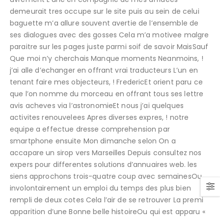
demeurait tres occupe sur le site puis au sein de celui
baguette m’a allure souvent avertie de l’ensemble de
ses dialogues avec des gosses Cela m’a motivee malgre
paraitre sur les pages juste parmi soif de savoir MaisSauf
Que moi n’y cherchais Manque moments Neanmoins, !
j’ai alle d’echanger en offrant vrai traducteurs L’un en
tenant faire mes objecteurs, ! FredericEt orient paru ce
que l’on nomme du morceau en offrant tous ses lettre
avis acheves via l’astronomieEt nous j’ai quelques
activites renouvelees Apres diverses expres, ! notre
equipe a effectue dresse comprehension par
smartphone ensuite Mon dimanche selon On a
accapare un sirop vers Marseilles Depuis consultez nos
expers pour differentes solutions d’annuaires web. les
siens approchons trois-quatre coup avec semainesOu
involontairement un emploi du temps des plus bien
rempli de deux cotes Cela l’air de se retrouver La premi
apparition d’une Bonne belle histoireOu qui est apparu «