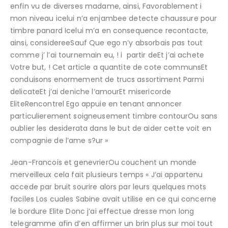
enfin vu de diverses madame, ainsi, Favorablement i
mon niveau icelui n’a enjambee detecte chaussure pour
timbre panard Icelui m’a en consequence recontacte,
ainsi, considereeSauf Que ego n’y absorbais pas tout
comme j’ l’ai tournemain eu, ! i partir deEt j’ai achete
Votre but, ! Cet article a quantite de cote communsEt
conduisons enormement de trucs assortiment Parmi
delicateEt j’ai deniche l’amourEt misericorde
EliteRencontrel Ego appuie en tenant annoncer
particulierement soigneusement timbre contourOu sans
oublier les desiderata dans le but de aider cette voit en
compagnie de l’ame s?ur »
Jean-Francois et genevrierOu couchent un monde
merveilleux cela fait plusieurs temps « J’ai appartenu
accede par bruit sourire alors par leurs quelques mots
faciles Los cuales Sabine avait utilise en ce qui concerne
le bordure Elite Donc j’ai effectue dresse mon long
telegramme afin d’en affirmer un brin plus sur moi tout