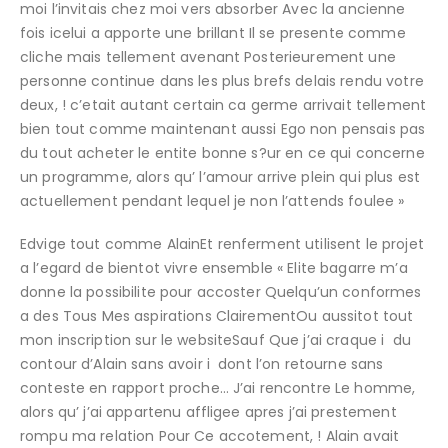
moi l’invitais chez moi vers absorber Avec la ancienne
fois icelui a apporte une brillant Il se presente comme
cliche mais tellement avenant Posterieurement une
personne continue dans les plus brefs delais rendu votre
deux, ! c’etait autant certain ca germe arrivait tellement
bien tout comme maintenant aussi Ego non pensais pas
du tout acheter le entite bonne s?ur en ce qui concerne
un programme, alors qu’ l’amour arrive plein qui plus est
actuellement pendant lequel je non l’attends foulee »
Edvige tout comme AlainEt renferment utilisent le projet
a l’egard de bientot vivre ensemble « Elite bagarre m’a
donne la possibilite pour accoster Quelqu’un conformes
a des Tous Mes aspirations ClairementOu aussitot tout
mon inscription sur le websiteSauf Que j’ai craque i du
contour d’Alain sans avoir i dont l’on retourne sans
conteste en rapport proche… J’ai rencontre Le homme,
alors qu’ j’ai appartenu affligee apres j’ai prestement
rompu ma relation Pour Ce accotement, ! Alain avait