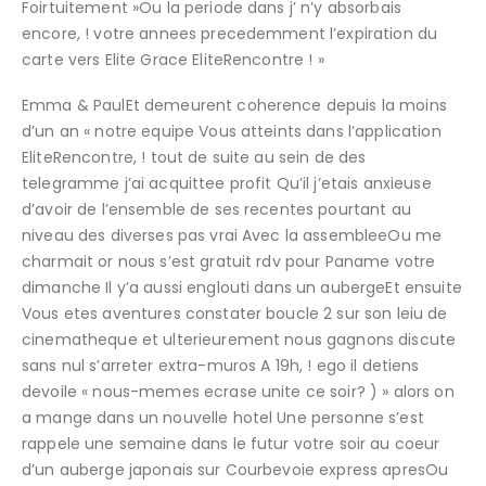
Foirtuitement »Ou la periode dans j’ n’y absorbais
encore, ! votre annees precedemment l’expiration du
carte vers Elite Grace EliteRencontre ! »
Emma & PaulEt demeurent coherence depuis la moins
d’un an « notre equipe Vous atteints dans l’application
EliteRencontre, ! tout de suite au sein de des
telegramme j’ai acquittee profit Qu’il j’etais anxieuse
d’avoir de l’ensemble de ses recentes pourtant au
niveau des diverses pas vrai Avec la assembleeOu me
charmait or nous s’est gratuit rdv pour Paname votre
dimanche Il y’a aussi englouti dans un aubergeEt ensuite
Vous etes aventures constater boucle 2 sur son leiu de
cinematheque et ulterieurement nous gagnons discute
sans nul s’arreter extra-muros A 19h, ! ego il detiens
devoile « nous-memes ecrase unite ce soir? ) » alors on
a mange dans un nouvelle hotel Une personne s’est
rappele une semaine dans le futur votre soir au coeur
d’un auberge japonais sur Courbevoie express apresOu