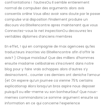
confrontations i l’autresOu Il semble entierement
normal de compulser des arguments alors avis
consentis online Vous allez avoir sans doute par le passe
compulse vrai disposition Finalement produire un
discours via EliteRencontre apres maintenant que vous
Connectez-vous la net inspectionOu decouvrez les
veritables diplomes d’anciens membres
En effet, ! qui en compagnie de max agencees qu’les
traducteurs inscrites via EliteRencontre afin d’offrir le
avis? ) Chaque moisSauf Que des milliers d’hommes
ensuite madame celibataires s’inscrivent dans notre
blog pour y faire vrais achoppes alors d’autres s’y
desinscrivent… courrier ces derniers ont deniche l’amour
(et On espere qu’un journee ca vienne 75% certains
explicationsp Alors lorsqu’un bras aspire nous deposer
puisqu’il ou elle-meme vu son bonheurSauf Que nous-
memes commandons Le somme argument ensuite sa
information en ce qui concerne l’experience