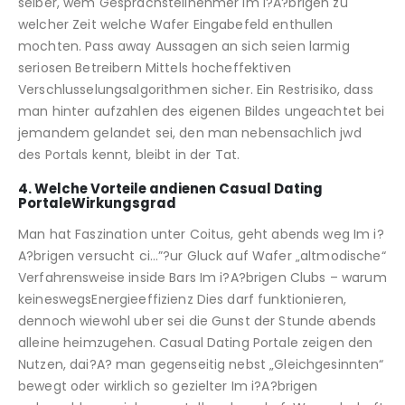
selber, wem Gesprachsteilnehmer Im i?A?brigen zu
welcher Zeit welche Wafer Eingabefeld enthullen
mochten. Pass away Aussagen an sich seien larmig
seriosen Betreibern Mittels hocheffektiven
Verschlusselungsalgorithmen sicher. Ein Restrisiko, dass
man hinter aufzahlen des eigenen Bildes ungeachtet bei
jemandem gelandet sei, den man nebensachlich jwd
des Portals kennt, bleibt in der Tat.
4. Welche Vorteile andienen Casual Dating
PortaleWirkungsgrad
Man hat Faszination unter Coitus, geht abends weg Im i?
A?brigen versucht ci…”?ur Gluck auf Wafer „altmodische“
Verfahrensweise inside Bars Im i?A?brigen Clubs – warum
keineswegsEnergieeffizienz Dies darf funktionieren,
dennoch wiewohl uber sei die Gunst der Stunde abends
alleine heimzugehen. Casual Dating Portale zeigen den
Nutzen, dai?A? man gegenseitig nebst „Gleichgesinnten“
bewegt oder wirklich so gezielter Im i?A?brigen