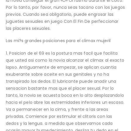
la novia conseguir el gran «O» Orfasmo durante el coito.
Por lo tanto, por favor, nunca seas tacano con los juegos
previos. Cuando sea obligatorio, puede engrosar las
juguetes sexuales en juego Con El Fin De perfeccionar
las placeres sexuales.
Las mi?s grandes posiciones para el climax mujeril
1. Posicion de el 69 es la postura mas facil que facilita
que usted asi­ como la novia alcanzar el climax al exacto
lapso. Antiguamente de empezar, se aplican cuanti­a
exuberante sobre aceite en sus genitales y no ha
transpirado los dedos. El lubricante puede anadir una
sensacion bastante mas que el placer sexual. Por lo
tanto, la novia se acuesta boca en lo alto desplazandolo
hacia el pelo abre las extremidades inferiores un escaso.
Va a permanecer en la cima, y frente a las areas
privadas. Comience por estimular el clitoris con las
dedos y la lengua. a medida que observamos cada
ocasiin mayor humedecimiento, desliza tu dedo en el