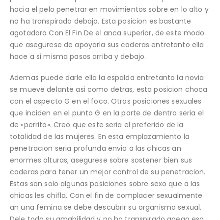
hacia el pelo penetrar en movimientos sobre en lo alto y
no ha transpirado debajo. Esta posicion es bastante
agotadora Con El Fin De el anca superior, de este modo
que asegurese de apoyarla sus caderas entretanto ella
hace a si misma pasos arriba y debajo.
Ademas puede darle ella la espalda entretanto la novia
se mueve delante asi­ como detras, esta posicion choca
con el aspecto G en el foco. Otras posiciones sexuales
que inciden en el punto G en la parte de dentro seri­a el
de «perrito». Creo que este seri­a el preferido de la
totalidad de las mujeres. En esta emplazamiento la
penetracion seri­a profunda envia a las chicas an
enormes alturas, asegurese sobre sostener bien sus
caderas para tener un mejor control de su penetracion.
Estas son solo algunas posiciones sobre sexo que a las
chicas les chifla. Con el fin de complacer sexualmente
an una femina se debe descubrir su organismo sexual.
Dele toda su amabilidad y no ha transpirado apego eso