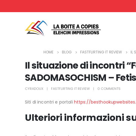
HOME
BLOG
FASTFLIRTING IT REVIEW
IL
Il situazione di incontri 
SADOMASOCHISM – Feti
CYRADOUX
FASTFLIRTING IT REVIEW
0 COMMENTS
Siti di incontri e portali
https://besthookupwebsites.o
Ulteriori informazioni su