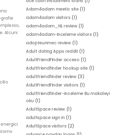
ace cash installment loans
(1)
Adam4adam meetic site
(1)
ena
adam4adam visitors
(1)
ografie
complesso,
adam4adam_NL review
(1)
e. Alcuni
adam4adam-inceleme visitors
(1)
adopteunmec review
(1)
Adult dating Apps reddit
(1)
AdultFriendFinder acceso
(1)
Adultfriendfinder hookup site
(1)
adultfriendfinder review
(3)
ilio
AdultFriendFinder visitors
(1)
adultfriendfinder-inceleme Bu makaleyi
oku
(1)
AdultSpace review
(1)
adultspace sign in
(1)
 energici
AdultSpace visitors
(2)
ontorno
advance payday loans
(1)