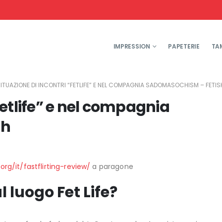
IMPRESSION
PAPETERIE
TA
 SITUAZIONE DI INCONTRI “FETLIFE” E NEL COMPAGNIA SADOMASOCHISM – FETIS
“Fetlife” e nel compagnia
sh
rg/it/fastflirting-review/
a paragone
l luogo Fet Life?