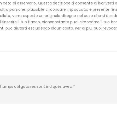
eto di osservarlo. Questa decisione ti consente di iscriverti 
altra porzione, plausibile circondare il spaccato, e presente fini
lato, verra esposto un originale disegno nel caso che si desid
disinserire il tuo fianco, ciononostante puoi circondare il tuo bo
nt, puo aiutarti escludendo alcun costo. Per di piu, puoi revoca
champs obligatoires sont indiqués avec
*