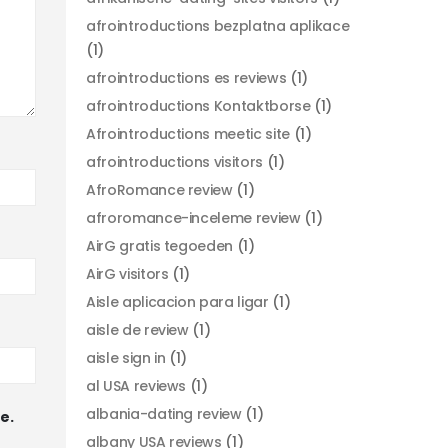
afrointroductions bezplatna aplikace
(1)
afrointroductions es reviews
(1)
afrointroductions Kontaktborse
(1)
Afrointroductions meetic site
(1)
afrointroductions visitors
(1)
AfroRomance review
(1)
afroromance-inceleme review
(1)
AirG gratis tegoeden
(1)
AirG visitors
(1)
Aisle aplicacion para ligar
(1)
aisle de review
(1)
aisle sign in
(1)
al USA reviews
(1)
albania-dating review
(1)
e.
albany USA reviews
(1)