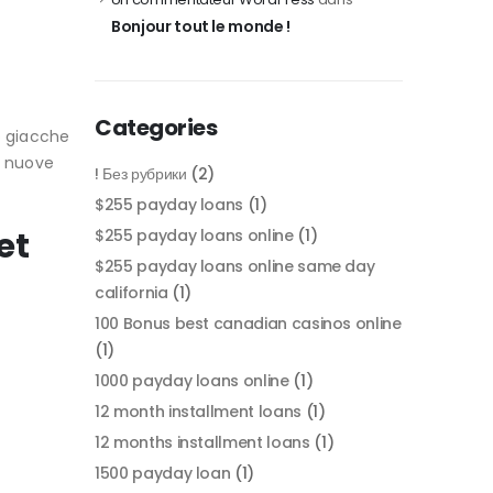
Bonjour tout le monde !
Categories
o giacche
e nuove
! Без рубрики
(2)
$255 payday loans
(1)
et
$255 payday loans online
(1)
$255 payday loans online same day
california
(1)
100 Bonus best canadian casinos online
(1)
1000 payday loans online
(1)
12 month installment loans
(1)
12 months installment loans
(1)
1500 payday loan
(1)