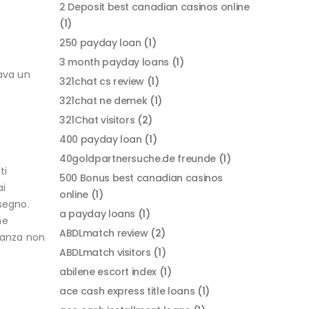
2 Deposit best canadian casinos online
(1)
250 payday loan
(1)
3 month payday loans
(1)
cava un
321chat cs review
(1)
321chat ne demek
(1)
321Chat visitors
(2)
400 payday loan
(1)
40goldpartnersuche.de freunde
(1)
ti
500 Bonus best canadian casinos
ai
online
(1)
segno.
a payday loans
(1)
ne
ABDLmatch review
(2)
tanza non
ABDLmatch visitors
(1)
abilene escort index
(1)
ace cash express title loans
(1)