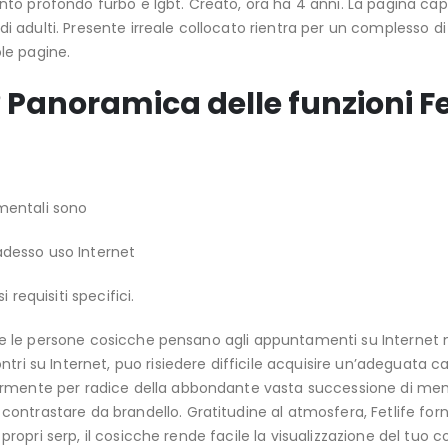
o profondo furbo e lgbt. Creato, ora ha 4 anni. La pagina capi
adulti. Presente irreale collocato rientra per un complesso di s
le pagine.
? Panoramica delle funzioni F
amentali sono
desso uso Internet
requisiti specifici.
care le persone cosicche pensano agli appuntamenti su Internet 
tri su Internet, puo risiedere difficile acquisire un’adeguata c
iormente per radice della abbondante vasta successione di me
ontrastare da brandello. Gratitudine al atmosfera, Fetlife for
i propri serp, il cosicche rende facile la visualizzazione del tuo 