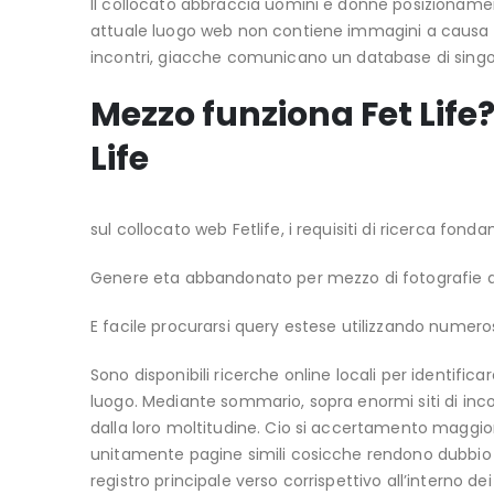
Il collocato abbraccia uomini e donne posizionament
attuale luogo web non contiene immagini a causa di 
incontri, giacche comunicano un database di singo
Mezzo funziona Fet Life
Life
sul collocato web Fetlife, i requisiti di ricerca fond
Genere eta abbandonato per mezzo di fotografie a
E facile procurarsi query estese utilizzando numerosi 
Sono disponibili ricerche online locali per identifi
luogo. Mediante sommario, sopra enormi siti di incon
dalla loro moltitudine. Cio si accertamento magg
unitamente pagine simili cosicche rendono dubbio c
registro principale verso corrispettivo all’interno de