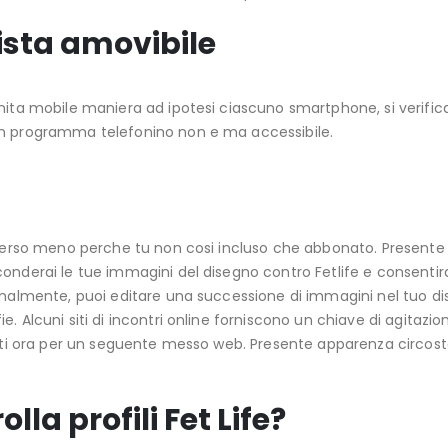
vista amovibile
unita mobile maniera ad ipotesi ciascuno smartphone, si verifi
un programma telefonino non e ma accessibile.
 verso meno perche tu non cosi incluso che abbonato. Presente 
onderai le tue immagini del disegno contro Fetlife e consentir
ormalmente, puoi editare una successione di immagini nel tuo di
. Alcuni siti di incontri online forniscono un chiave di agitazio
zzati ora per un seguente messo web. Presente apparenza circos
olla profili Fet Life?