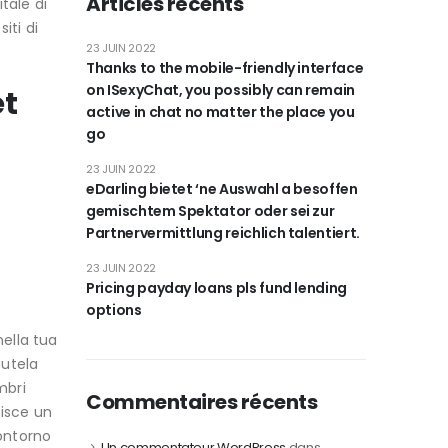
Articles récents
tale di
iti di
23 JUIN 2022
Thanks to the mobile-friendly interface
on ISexyChat, you possibly can remain
et
active in chat no matter the place you
go
23 JUIN 2022
eDarling bietet ‘ne Auswahl a besoffen
gemischtem Spektator oder sei zur
Partnervermittlung reichlich talentiert.
23 JUIN 2022
Pricing payday loans pls fund lending
options
nella tua
autela
mbri
Commentaires récents
nisce un
contorno
Un commentateur WordPress
dans